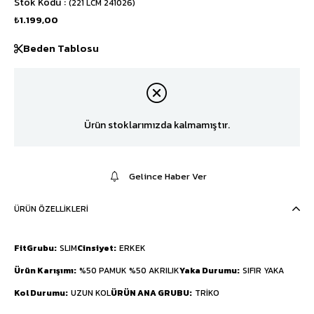
Stok Kodu
(221 LCM 241026)
₺1.199,00
Beden Tablosu
Ürün stoklarımızda kalmamıştır.
Gelince Haber Ver
ÜRÜN ÖZELLIKLERI
FitGrubu
SLIM
Cinsiyet
ERKEK
Ürün Karışımı
%50 PAMUK %50 AKRILIK
Yaka Durumu
SIFIR YAKA
Kol Durumu
UZUN KOL
ÜRÜN ANA GRUBU
TRİKO