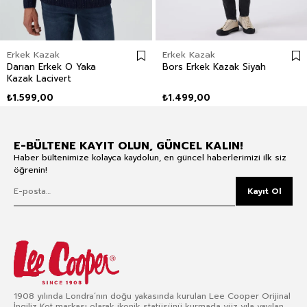
Erkek Kazak
Erkek Kazak
Darıan Erkek O Yaka
Bors Erkek Kazak Siyah
Kazak Lacivert
₺1.599,00
₺1.499,00
E-BÜLTENE KAYIT OLUN, GÜNCEL KALIN!
Haber bültenimize kolayca kaydolun, en güncel haberlerimizi ilk siz
öğrenin!
Kayıt Ol
1908 yılında Londra’nın doğu yakasında kurulan Lee Cooper Orijinal
İngiliz Kot markası olarak ikonik statüsünü kurmada yüz yıla yayılan