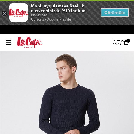
Mobil uygulamaya özel ilk
alışverişinizde %10 İndirim!
Görüntüle
undefined
Ücretsiz -Google Play'de
0