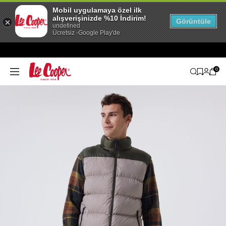
Mobil uygulamaya özel ilk
alışverişinizde %10 İndirim!
Görüntüle
undefined
Ücretsiz -Google Play'de
0