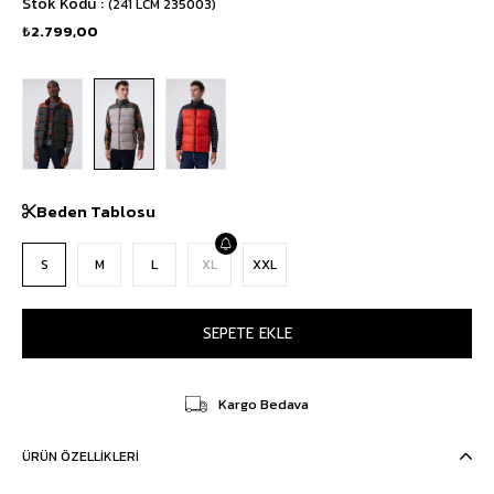
Stok Kodu
(241 LCM 235003)
₺2.799,00
Beden Tablosu
S
M
L
XL
XXL
Kargo Bedava
ÜRÜN ÖZELLIKLERI