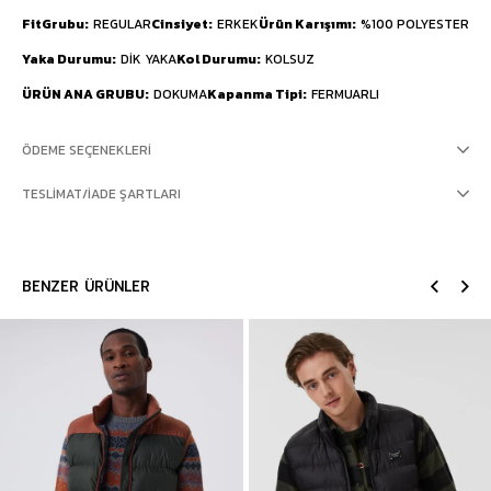
FitGrubu
REGULAR
Cinsiyet
ERKEK
Ürün Karışımı
%100 POLYESTER
Yaka Durumu
DİK YAKA
Kol Durumu
KOLSUZ
ÜRÜN ANA GRUBU
DOKUMA
Kapanma Tipi
FERMUARLI
ÖDEME SEÇENEKLERI
TESLIMAT/İADE ŞARTLARI
BENZER ÜRÜNLER