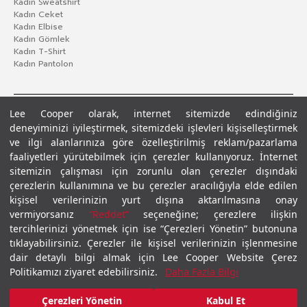
Kadın Sweatshirt
Kadın Ceket
Kadın Elbise
Kadın Gömlek
Kadın T-Shirt
Kadın Pantolon
Lee Cooper olarak, internet sitemizde edindiğiniz
deneyiminizi iyileştirmek, sitemizdeki işlevleri kişiselleştirmek
ve ilgi alanlarınıza göre özelleştirilmiş reklam/pazarlama
faaliyetleri yürütebilmek için çerezler kullanıyoruz. İnternet
sitemizin çalışması için zorunlu olan çerezler dışındaki
çerezlerin kullanımına ve bu çerezler aracılığıyla elde edilen
Gizlilik Politikası
Çerez Politikası
KVKK Aydınlatma Metni
Şartlar ve Koşullar
kişisel verilerinizin yurt dışına aktarılmasına onay
© 2026 Leecooper - Tüm Hakları Saklıdır.
vermiyorsanız
“Reddet”
seçeneğine; çerezlere ilişkin
tercihlerinizi yönetmek için ise “Çerezleri Yönetin” butonuna
tıklayabilirsiniz. Çerezler ile kişisel verilerinizin işlenmesine
dair detaylı bilgi almak için Lee Cooper Website Çerez
Politikamızı ziyaret edebilirsiniz.
Daha Fazla Bilgi
Çerezleri Yönetin
Kabul Et