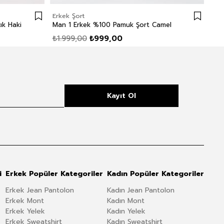
Erkek Şort
Erk
ık Haki
Man 1 Erkek %100 Pamuk Şort Camel
₺1.999,00
₺999,00
₺2.
Kayıt Ol
i
Erkek Popüler Kategoriler
Kadın Popüler Kategoriler
Erkek Jean Pantolon
Kadın Jean Pantolon
Erkek Mont
Kadın Mont
Erkek Yelek
Kadın Yelek
Erkek Sweatshirt
Kadın Sweatshirt