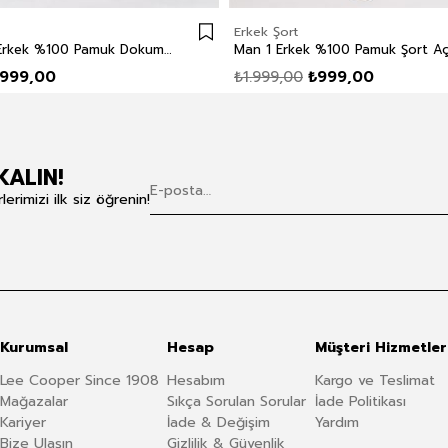
Erkek Şort
Man 1 Long Erkek %100 Pamuk Dokuma Bermuda Taş
Man 1 Erkek %100 Pamuk Şort Aç
999,00
₺1.999,00
₺999,00
KALIN!
rimizi ilk siz öğrenin!
Kurumsal
Hesap
Müşteri Hizmetler
Lee Cooper Since 1908
Hesabım
Kargo ve Teslimat
Mağazalar
Sıkça Sorulan Sorular
İade Politikası
Kariyer
İade & Değişim
Yardım
Bize Ulaşın
Gizlilik & Güvenlik