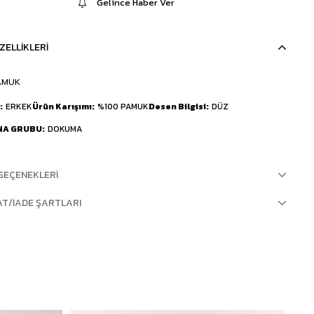
Gelince Haber Ver
ZELLIKLERI
AMUK
ERKEK
Ürün Karışımı
%100 PAMUK
Desen Bilgisi
DÜZ
NA GRUBU
DOKUMA
SEÇENEKLERI
AT/İADE ŞARTLARI