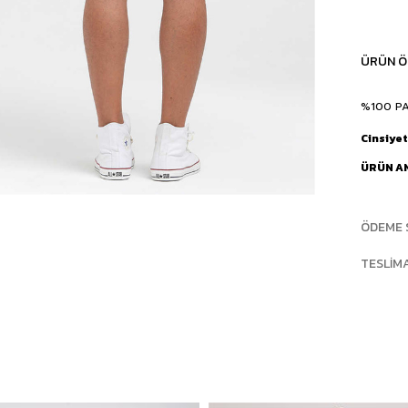
ÜRÜN Ö
%100 P
Cinsiyet
ÜRÜN A
ÖDEME 
TESLIM