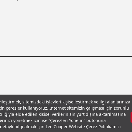
eştirmek, sitemizdeki işlevleri kişiselleştirmek ve ilgi alanlarınıza
in çerezler kullanıyoruz. İnternet sitemizin çalışması için zorunlu
llar
© 2026 Leecooper - Tüm Hakları Saklıdır.
lığıyla elde edilen kişisel verilerinizin yurt dışına aktarılmasına
lerinizi yönetmek için ise “Çerezleri Yönetin” butonuna
ir detaylı bilgi almak için Lee Cooper Website Çerez Politikamızı
0
₺599,00
40