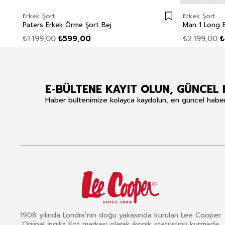
Erkek Şort
Erkek Şort
Paters Erkek Örme Şort Bej
₺1.199,00
₺599,00
₺2.199,00
₺
E-BÜLTENE KAYIT OLUN, GÜNCEL 
Haber bültenimize kolayca kaydolun, en güncel haberle
1908 yılında Londra’nın doğu yakasında kurulan Lee Cooper
Orijinal İngiliz Kot markası olarak ikonik statüsünü kurmada