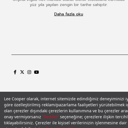
yüz yıla yayılan zengin bir tarihe sahiptir.
Daha fazla oku
Lee Cooper olarak, internet sitemizde edindiğiniz deneyiminizi iyil
göre özelleştirilmiş reklam/pazarlama faaliyetleri yürütebilmek iç
Gizlilik Politikası
Çerez Politikası
KVKK Aydınlatma Metni
Şartlar ve Koşu
olan çerezler dışındaki çerezlerin kullanımına ve bu çerezler aracı
onay vermiyorsanız
“Reddet”
seçeneğine; çerezlere ilişkin tercih
tıklayabilirsiniz. Çerezler ile kişisel verilerinizin işlenmesine da
₺999,0
Bishop 1 Erkek %100 Pamuk Şort Haki