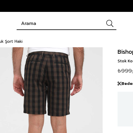
k Şort Haki
Bisho
Stok K
₺999
Bede