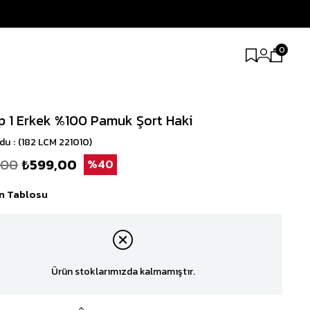
0
p 1 Erkek %100 Pamuk Şort Haki
odu
(182 LCM 221010)
,00
₺599,00
40
n Tablosu
Ürün stoklarımızda kalmamıştır.