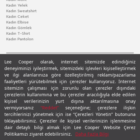
Kadın Yelek
Kadın Sweatshirt
Kadın Ceket
Kadın Elbise
Kadın Gömlek
Kadın T-Shirt
Kadın Pantolon
Lee Cooper olarak, internet sitemizde edindiğiniz
deneyiminizi iyileştirmek, sitemizdeki işlevleri kişiselleştirmek
ve ilgi alanlarınıza göre özelleştirilmiş reklam/pazarlama
faaliyetleri yürütebilmek için çerezler kullanıyoruz. İnternet
sitemizin çalışması için zorunlu olan çerezler dışındaki
çerezlerin kullanımına ve bu çerezler aracılığıyla elde edilen
Gizlilik Politikası
Çerez Politikası
KVKK Aydınlatma Metni
Şartlar ve Koşullar
kişisel verilerinizin yurt dışına aktarılmasına onay
© 2026 Leecooper - Tüm Hakları Saklıdır.
vermiyorsanız
“Reddet”
seçeneğine; çerezlere ilişkin
tercihlerinizi yönetmek için ise “Çerezleri Yönetin” butonuna
tıklayabilirsiniz. Çerezler ile kişisel verilerinizin işlenmesine
dair detaylı bilgi almak için Lee Cooper Website Çerez
Politikamızı ziyaret edebilirsiniz.
Daha Fazla Bilgi