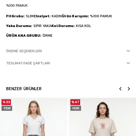
%100 PAMUK
FitGrubu
SLIM
Cinsiyet
KADIN
Ürün Karışımı
%100 PAMUK
Yaka Durumu
SIFIR YAKA
Kol Durumu
KISA KOL
ÜRÜN ANA GRUBU
ÖRME
ÖDEME SEÇENEKLERI
TESLIMAT/İADE ŞARTLARI
BENZER ÜRÜNLER
%33
%47
YENI
YENI