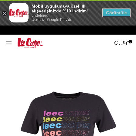
Mobil uygulamaya özel ilk
alışverişinizde %10 İndirim!
Görüntüle
undefined
Ücretsiz -Google Play'de
0