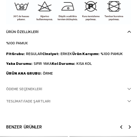
ÜRÜN ÖZELLIKLERI
%100 PAMUK
FitGrubu
REGULAR
Cinsiyet
ERKEK
Ürün Karışımı
%100 PAMUK
Yaka Durumu
SIFIR YAKA
Kol Durumu
KISA KOL
ÜRÜN ANA GRUBU
ÖRME
ÖDEME SEÇENEKLERI
TESLIMAT/İADE ŞARTLARI
BENZER ÜRÜNLER