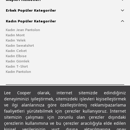
Erkek Popüler Kategoriler
Kadın Popüler Kategoriler
Kadın Jean Pantolon
Kadın Mont
Kadın Yelek
Kadın Sweatshirt
Kadın Ceket
Kadın Elbise
Kadın Gömlek
Kadın T-Shirt
Kadın Pantolon
Lee Cooper olarak, internet sitemizde edindiğiniz
deneyiminizi iyileştirmek, sitemizdeki işlevleri kişiselleştirmek
ve ilgi alanlarınıza göre özelleştirilmiş reklam/pazarlama
faaliyetleri yürütebilmek için çerezler kullanıyoruz. İnternet
sitemizin çalışması için zorunlu olan çerezler dışındaki
çerezlerin kullanımına ve bu çerezler aracılığıyla elde edilen
Gizlilik Politikası
Çerez Politikası
KVKK Aydınlatma Metni
Şartlar ve Koşullar
kişisel verilerinizin yurt dışına aktarılmasına onay