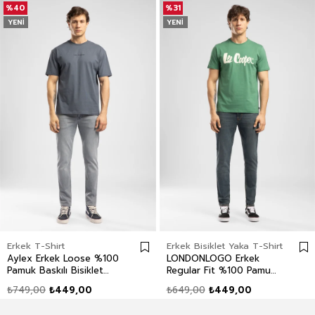
%40
%31
YENI
YENI
Erkek T-Shirt
Erkek Bisiklet Yaka T-Shirt
Aylex Erkek Loose %100
LONDONLOGO Erkek
Pamuk Baskılı Bisiklet
Regular Fit %100 Pamuk
Yaka T-Shirt Mavi
Baskılı Bisiklet Yaka T-
₺749,00
₺449,00
₺649,00
₺449,00
Shirt Yeşil