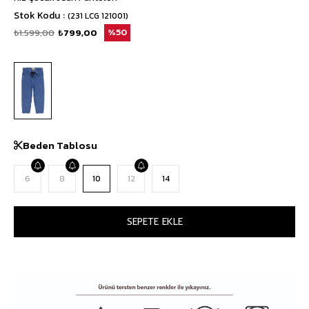
Stok Kodu
(231 LCG 121001)
₺1.599,00
₺799,00
50
Beden Tablosu
6
8
10
12
14