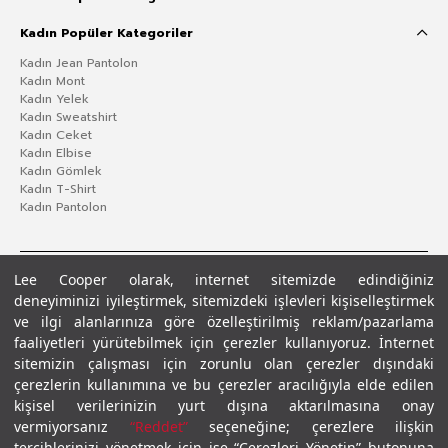
Kadın Popüler Kategoriler
Kadın Jean Pantolon
Kadın Mont
Kadın Yelek
Kadın Sweatshirt
Kadın Ceket
Kadın Elbise
Kadın Gömlek
Kadın T-Shirt
Kadın Pantolon
Lee Cooper olarak, internet sitemizde edindiğiniz
deneyiminizi iyileştirmek, sitemizdeki işlevleri kişiselleştirmek
ve ilgi alanlarınıza göre özelleştirilmiş reklam/pazarlama
faaliyetleri yürütebilmek için çerezler kullanıyoruz. İnternet
sitemizin çalışması için zorunlu olan çerezler dışındaki
çerezlerin kullanımına ve bu çerezler aracılığıyla elde edilen
Gizlilik Politikası
Çerez Politikası
KVKK Aydınlatma Metni
Şartlar ve Koşullar
kişisel verilerinizin yurt dışına aktarılmasına onay
© 2026 Leecooper - Tüm Hakları Saklıdır.
vermiyorsanız
“Reddet”
seçeneğine; çerezlere ilişkin
tercihlerinizi yönetmek için ise “Çerezleri Yönetin” butonuna