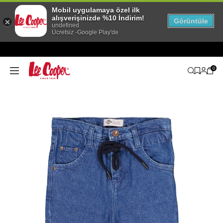
Mobil uygulamaya özel ilk
alışverişinizde %10 İndirim!
Görüntüle
undefined
Ücretsiz -Google Play'de
0