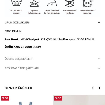
ÜRÜN ÖZELLIKLERI
%100 PAMUK
Ana Renk
MAVİ
Cinsiyet
KIZ ÇOCUK
Ürün Karışımı
%100 PAMUK
ÜRÜN ANA GRUBU
DENIM
ÖDEME SEÇENEKLERI
TESLIMAT/İADE ŞARTLARI
BENZER ÜRÜNLER
%50
%50