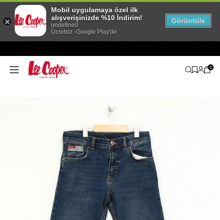
Mobil uygulamaya özel ilk
alışverişinizde %10 İndirim!
Görüntüle
undefined
Ücretsiz -Google Play'de
0