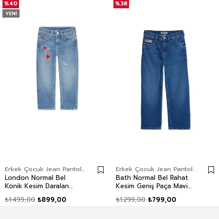
%40
%38
YENI
Erkek Çocuk Jean Pantolon
Erkek Çocuk Jean Pantolon
London Normal Bel
Bath Normal Bel Rahat
Konik Kesim Daralan
Kesim Geniş Paça Mavi
Paça Mavi Erkek Çocuk
Erkek Çocuk Jean
₺1.499,00
₺899,00
₺1.299,00
₺799,00
Jean Pantolon
Pantolon