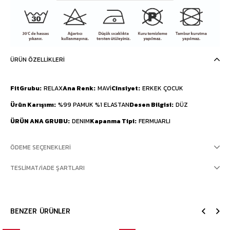
ÜRÜN ÖZELLIKLERI
FitGrubu
RELAX
Ana Renk
MAVİ
Cinsiyet
ERKEK ÇOCUK
Ürün Karışımı
%99 PAMUK %1 ELASTAN
Desen Bilgisi
DÜZ
ÜRÜN ANA GRUBU
DENIM
Kapanma Tipi
FERMUARLI
ÖDEME SEÇENEKLERI
TESLIMAT/İADE ŞARTLARI
BENZER ÜRÜNLER