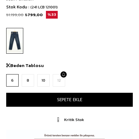
Stok Kodu
(241 LCB 121001)
₺1.199,00
₺799,00
33
Beden Tablosu
6
8
10
12
Kritik Stok