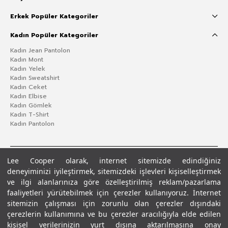
Erkek Popüler Kategoriler
Kadın Popüler Kategoriler
Kadın Jean Pantolon
Kadın Mont
Kadın Yelek
Kadın Sweatshirt
Kadın Ceket
Kadın Elbise
Kadın Gömlek
Kadın T-Shirt
Kadın Pantolon
Lee Cooper olarak, internet sitemizde edindiğiniz
deneyiminizi iyileştirmek, sitemizdeki işlevleri kişiselleştirmek
ve ilgi alanlarınıza göre özelleştirilmiş reklam/pazarlama
faaliyetleri yürütebilmek için çerezler kullanıyoruz. İnternet
sitemizin çalışması için zorunlu olan çerezler dışındaki
çerezlerin kullanımına ve bu çerezler aracılığıyla elde edilen
Gizlilik Politikası
Çerez Politikası
KVKK Aydınlatma Metni
Şartlar ve Koşullar
kişisel verilerinizin yurt dışına aktarılmasına onay
© 2026 Leecooper - Tüm Hakları Saklıdır.