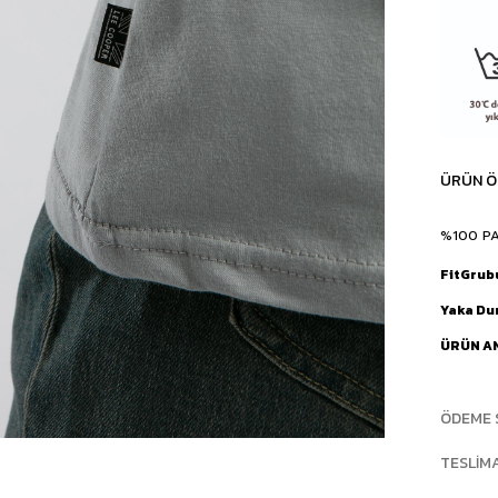
ÜRÜN Ö
%100 P
FitGrub
Yaka D
ÜRÜN A
ÖDEME 
TESLIM