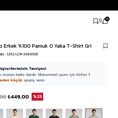
0
o Erkek %100 Pamuk O Yaka T-Shirt Gri
odu
(252 LCM 242003)
üşterilerimizin Tavsiyesi
u ürünün kalıbı dardır. Mükemmel uyum için lütfen
1
eden küçük
sipariş verin.
,00
₺449,00
25