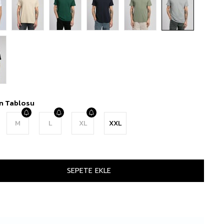
n Tablosu
M
L
XL
XXL