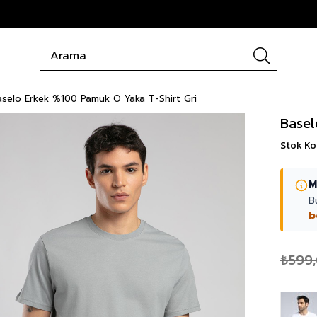
selo Erkek %100 Pamuk O Yaka T-Shirt Gri
Basel
Stok K
M
B
b
₺599