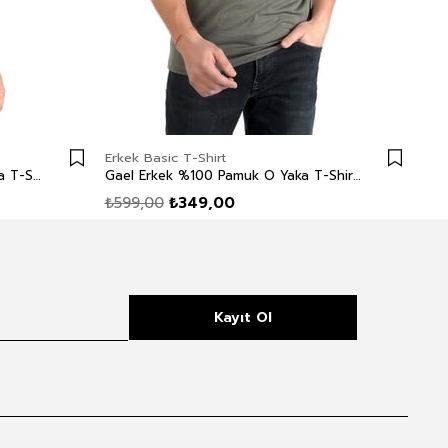
Erkek Basic T-Shirt
Erk
Baselo Erkek %100 Pamuk O Yaka T-Shirt Antrasit
Gael Erkek %100 Pamuk O Yaka T-Shirt Haki
₺599,00
₺349,00
₺5
Kayıt Ol