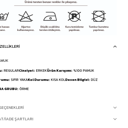
ZELLIKLERI
AMUK
u
REGULAR
Cinsiyet
ERKEK
Ürün Karışımı
%100 PAMUK
urumu
SIFIR YAKA
Kol Durumu
KISA KOL
Desen Bilgisi
DÜZ
NA GRUBU
ÖRME
SEÇENEKLERI
AT/İADE ŞARTLARI