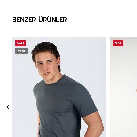
BENZER ÜRÜNLER
%42
%67
YENI