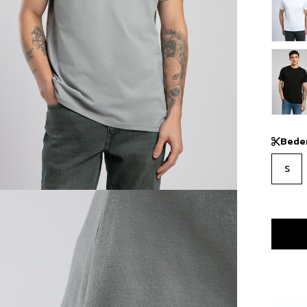
Bede
S