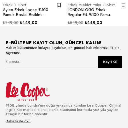
Erkek T-Shirt
Erkek Bisiklet Yaka T-Shirt
Aylex Erkek Loose %100
LONDONLOGO Erkek
Pamuk Baskılı Bisiklet
Regular Fit %100 Pamuk
Yaka T-Shirt Mavi
Baskılı Bisiklet Yaka T-
₺749,00
₺449,00
₺649,00
₺449,00
Shirt Yeşil
E-BÜLTENE KAYIT OLUN, GÜNCEL KALIN!
Haber bültenimize kolayca kaydolun, en güncel haberlerimizi ilk siz
öğrenin!
Kayıt Ol
1908 yılında Londra’nın doğu yakasında kurulan Lee Cooper Orijinal
İngiliz Kot markası olarak ikonik statüsünü kurmada yüz yıla yayılan
zengin bir tarihe sahiptir.
Daha fazla oku