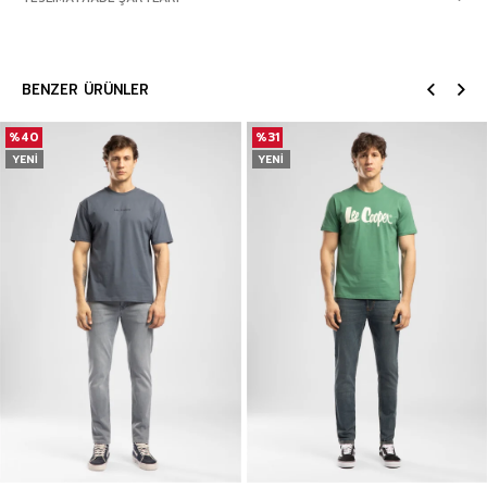
BENZER ÜRÜNLER
%40
%31
YENI
YENI