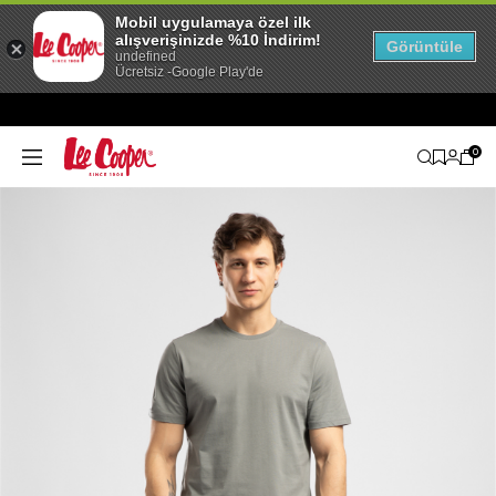
Mobil uygulamaya özel ilk
alışverişinizde %10 İndirim!
Görüntüle
undefined
Ücretsiz -Google Play'de
0