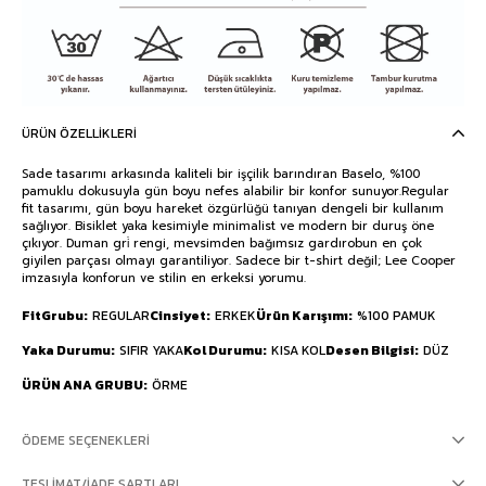
ÜRÜN ÖZELLIKLERI
Sade tasarımı arkasında kaliteli bir işçilik barındıran Baselo, %100
pamuklu dokusuyla gün boyu nefes alabilir bir konfor sunuyor.Regular
fit tasarımı, gün boyu hareket özgürlüğü tanıyan dengeli bir kullanım
sağlıyor. Bisiklet yaka kesimiyle minimalist ve modern bir duruş öne
çıkıyor. Duman gri̇ rengi, mevsimden bağımsız gardırobun en çok
giyilen parçası olmayı garantiliyor. Sadece bir t-shirt değil; Lee Cooper
imzasıyla konforun ve stilin en erkeksi yorumu.
FitGrubu
REGULAR
Cinsiyet
ERKEK
Ürün Karışımı
%100 PAMUK
Yaka Durumu
SIFIR YAKA
Kol Durumu
KISA KOL
Desen Bilgisi
DÜZ
ÜRÜN ANA GRUBU
ÖRME
ÖDEME SEÇENEKLERI
TESLIMAT/İADE ŞARTLARI