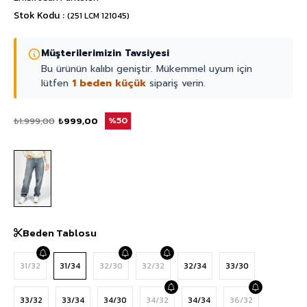
Stok Kodu
(251 LCM 121045)
Müşterilerimizin Tavsiyesi
Bu ürünün kalıbı geniştir. Mükemmel uyum için
lütfen
1 beden küçük
sipariş verin.
₺1.999,00
₺999,00
50
Beden Tablosu
31/32
31/34
32/30
32/32
32/34
33/30
33/32
33/34
34/30
34/32
34/34
36/32