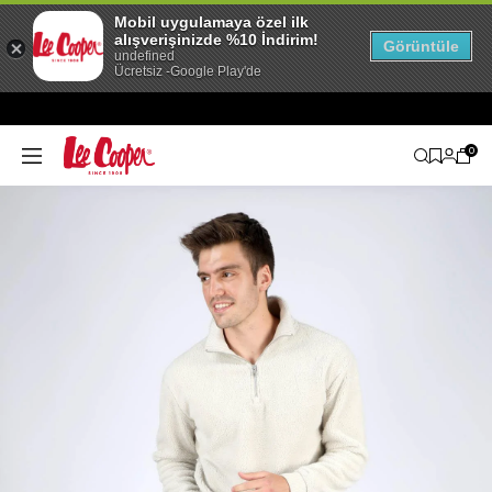
Mobil uygulamaya özel ilk
alışverişinizde %10 İndirim!
Görüntüle
undefined
Ücretsiz -Google Play'de
0