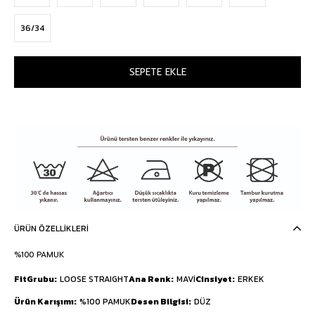
36/34
ÜRÜN ÖZELLIKLERI
%100 PAMUK
FitGrubu
LOOSE STRAIGHT
Ana Renk
MAVİ
Cinsiyet
ERKEK
Ürün Karışımı
%100 PAMUK
Desen Bilgisi
DÜZ