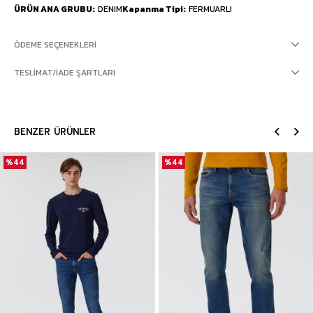
ÜRÜN ANA GRUBU
DENIM
Kapanma Tipi
FERMUARLI
ÖDEME SEÇENEKLERI
TESLIMAT/İADE ŞARTLARI
BENZER ÜRÜNLER
%44
%44