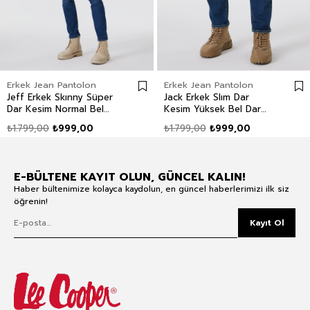
Erkek Jean Pantolon
Erkek Jean Pantolon
Jeff Erkek Skınny Süper
Jack Erkek Slım Dar
Dar Kesim Normal Bel
Kesim Yüksek Bel Dar
Dar Paça Jean Pantolon
Paça Jean Pantolon Mavi
₺1.799,00
₺999,00
₺1.799,00
₺999,00
Mavi
E-BÜLTENE KAYIT OLUN, GÜNCEL KALIN!
Haber bültenimize kolayca kaydolun, en güncel haberlerimizi ilk siz
öğrenin!
Kayıt Ol