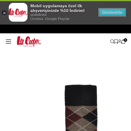
Mobil uygulamaya özel ilk
alışverişinizde %10 İndirim!
Görüntüle
undefined
Ücretsiz -Google Play'de
0