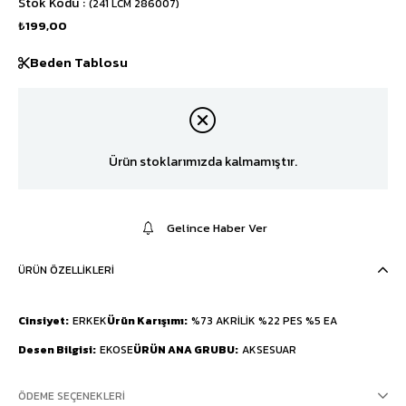
Stok Kodu
(241 LCM 286007)
₺199,00
Beden Tablosu
Ürün stoklarımızda kalmamıştır.
Gelince Haber Ver
ÜRÜN ÖZELLIKLERI
Cinsiyet
ERKEK
Ürün Karışımı
%73 AKRİLİK %22 PES %5 EA
Desen Bilgisi
EKOSE
ÜRÜN ANA GRUBU
AKSESUAR
ÖDEME SEÇENEKLERI