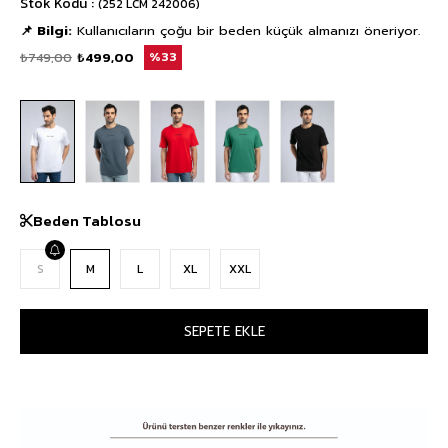
Stok Kodu
(252 LCM 242006)
📌 Bilgi:
Kullanıcıların çoğu bir beden küçük almanızı öneriyor.
₺749,00
₺499,00
33
Beden Tablosu
S
M
L
XL
XXL