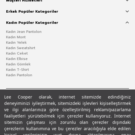
Müşteri Hizmetleri
Erkek Popüler Kategoriler
Kadın Popüler Kategoriler
Kadın Jean Pantolon
Kadın Mont
Kadın Yelek
Kadın Sweatshirt
Kadın Ceket
Kadın Elbise
Kadın Gömlek
Kadın T-Shirt
Kadın Pantolon
Lee Cooper olarak, internet sitemizde edindiğiniz
deneyiminizi iyileştirmek, sitemizdeki işlevleri kişiselleştirmek
ve ilgi alanlarınıza göre özelleştirilmiş reklam/pazarlama
faaliyetleri yürütebilmek için çerezler kullanıyoruz. İnternet
sitemizin çalışması için zorunlu olan çerezler dışındaki
çerezlerin kullanımına ve bu çerezler aracılığıyla elde edilen
Gizlilik Politikası
Çerez Politikası
KVKK Aydınlatma Metni
Şartlar ve Koşullar
kişisel verilerinizin yurt dışına aktarılmasına onay