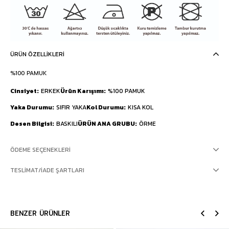
ÜRÜN ÖZELLIKLERI
%100 PAMUK
Cinsiyet
ERKEK
Ürün Karışımı
%100 PAMUK
Yaka Durumu
SIFIR YAKA
Kol Durumu
KISA KOL
Desen Bilgisi
BASKILI
ÜRÜN ANA GRUBU
ÖRME
ÖDEME SEÇENEKLERI
TESLIMAT/İADE ŞARTLARI
BENZER ÜRÜNLER