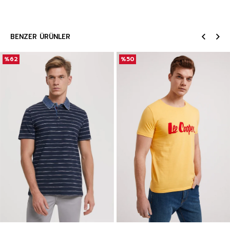
BENZER ÜRÜNLER
%62
%50