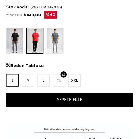
Stok Kodu
(262 LCM 242036)
₺749,00
₺449,00
40
Beden Tablosu
S
M
L
XL
XXL