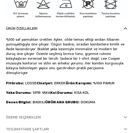
ÜRÜN ÖZELLIKLERI
%100 saf pamuktan üretilen Aylex, cilde temas ettiği andan itibaren
yumuşaklığıyla öne çıkıyor. Özgün baskısı, sıradan kombinlere kimlik ve
ifade kazandırıyor. Bisiklet yaka kesimiyle minimalist ve modern bir
duruş öne çıkıyor. Özenle seçilmiş kırmızı tonu, giyinme rutinini
kolaylaştıran evrensel bir tercih. Sadece bir t-shirt değil; Lee Cooper
imzasıyla konforun ve stilin en erkeksi yorumu. Her kombin kurgusuyla
kolayca bütünleşen yapısı onu gardırobun pratik parçasına
dönüştürüyor.
FitGrubu
LOOSE
Cinsiyet
ERKEK
Ürün Karışımı
%100 PAMUK
Yaka Durumu
SIFIR YAKA
Kol Durumu
KISA KOL
Desen Bilgisi
BASKILI
ÜRÜN ANA GRUBU
DOKUMA
ÖDEME SEÇENEKLERI
TESLIMAT/İADE ŞARTLARI