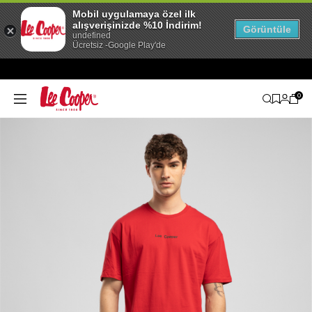
Mobil uygulamaya özel ilk
alışverişinizde %10 İndirim!
Görüntüle
undefined
Ücretsiz -Google Play'de
0