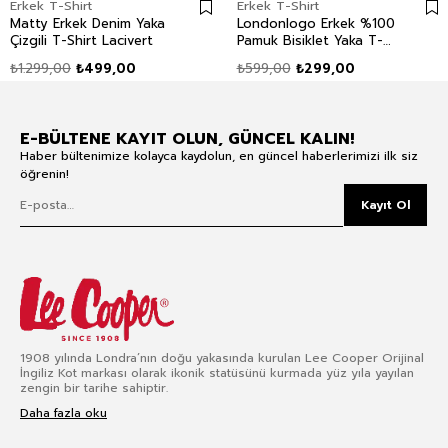
Erkek T-Shirt
Erkek T-Shirt
Matty Erkek Denim Yaka
Londonlogo Erkek %100
Çizgili T-Shirt Lacivert
Pamuk Bisiklet Yaka T-
Shirt Sarı
₺1.299,00
₺499,00
₺599,00
₺299,00
E-BÜLTENE KAYIT OLUN, GÜNCEL KALIN!
Haber bültenimize kolayca kaydolun, en güncel haberlerimizi ilk siz
öğrenin!
Kayıt Ol
1908 yılında Londra’nın doğu yakasında kurulan Lee Cooper Orijinal
İngiliz Kot markası olarak ikonik statüsünü kurmada yüz yıla yayılan
zengin bir tarihe sahiptir.
Daha fazla oku