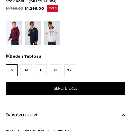
Stok Kodu
(241 LCM 241004)
₺1.799,00
₺1.299,00
28
Beden Tablosu
S
M
L
XL
XXL
ÜRÜN ÖZELLIKLERI