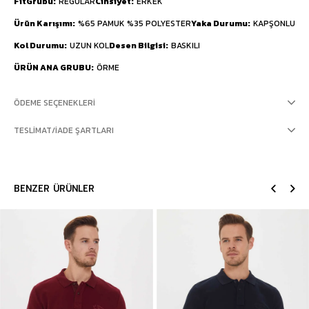
FitGrubu
REGULAR
Cinsiyet
ERKEK
Ürün Karışımı
%65 PAMUK %35 POLYESTER
Yaka Durumu
KAPŞONLU
Kol Durumu
UZUN KOL
Desen Bilgisi
BASKILI
ÜRÜN ANA GRUBU
ÖRME
ÖDEME SEÇENEKLERI
TESLIMAT/İADE ŞARTLARI
BENZER ÜRÜNLER