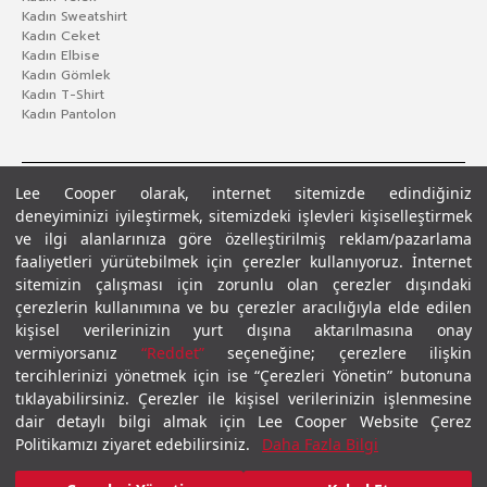
Kadın Sweatshirt
Kadın Ceket
Kadın Elbise
Kadın Gömlek
Kadın T-Shirt
Kadın Pantolon
Lee Cooper olarak, internet sitemizde edindiğiniz
deneyiminizi iyileştirmek, sitemizdeki işlevleri kişiselleştirmek
ve ilgi alanlarınıza göre özelleştirilmiş reklam/pazarlama
faaliyetleri yürütebilmek için çerezler kullanıyoruz. İnternet
sitemizin çalışması için zorunlu olan çerezler dışındaki
çerezlerin kullanımına ve bu çerezler aracılığıyla elde edilen
Gizlilik Politikası
Çerez Politikası
KVKK Aydınlatma Metni
Şartlar ve Koşullar
kişisel verilerinizin yurt dışına aktarılmasına onay
© 2026 Leecooper - Tüm Hakları Saklıdır.
vermiyorsanız
“Reddet”
seçeneğine; çerezlere ilişkin
tercihlerinizi yönetmek için ise “Çerezleri Yönetin” butonuna
tıklayabilirsiniz. Çerezler ile kişisel verilerinizin işlenmesine
dair detaylı bilgi almak için Lee Cooper Website Çerez
Politikamızı ziyaret edebilirsiniz.
Daha Fazla Bilgi