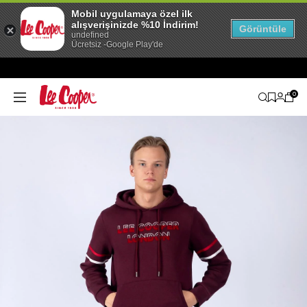
Mobil uygulamaya özel ilk
alışverişinizde %10 İndirim!
Görüntüle
undefined
Ücretsiz -Google Play'de
0