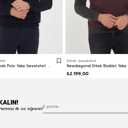
irt
Erkek Sweatshirt
Newblend Erkek Polo Yaka Sweatshirt Lacivert
₺2.199,00
KALIN!
rimizi ilk siz öğrenin!