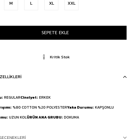
M
L
XL
XXL
Kritik Stok
ZELLIKLERI
u
REGULAR
Cinsiyet
ERKEK
rışımı
%80 COTTON %20 POLYESTER
Yaka Durumu
KAPŞONLU
umu
UZUN KOL
ÜRÜN ANA GRUBU
DOKUMA
SEÇENEKLERI