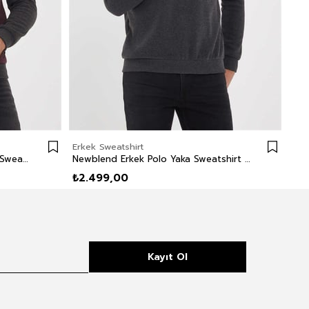
Erkek Sweatshirt
Erk
Newdiagonal Erkek Bisiklet Yaka Sweatshirt Bordo
Newblend Erkek Polo Yaka Sweatshirt Antrasit
₺2.499,00
₺2
Kayıt Ol