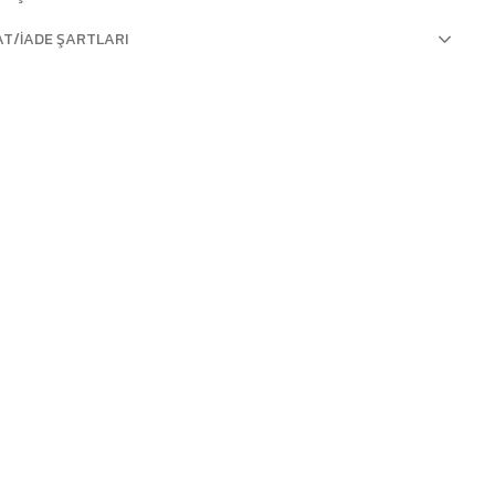
AT/İADE ŞARTLARI