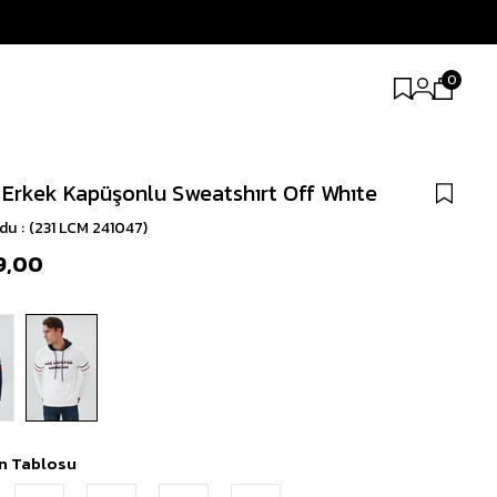
0
 Erkek Kapüşonlu Sweatshırt Off Whıte
odu
(231 LCM 241047)
9,00
n Tablosu