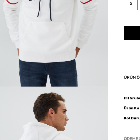
S
ÜRÜN Ö
FitGrub
Ürün Ka
Kol Dur
ÖDEME 