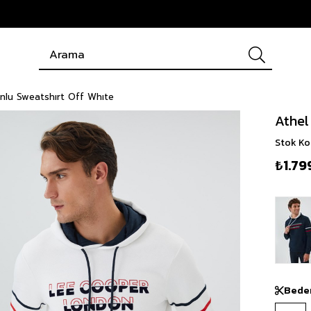
nlu Sweatshırt Off Whıte
Athel
Stok K
₺1.79
Bede