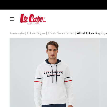
Anasayfa
Erkek Giyim
Erkek Sweatshirt
Athel Erkek Kapüşo