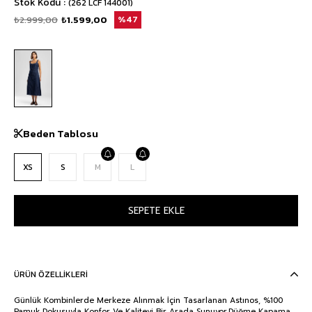
Stok Kodu
(262 LCF 144001)
₺2.999,00
₺1.599,00
47
Beden Tablosu
XS
S
M
L
ÜRÜN ÖZELLIKLERI
Günlük Kombinlerde Merkeze Alınmak İçin Tasarlanan Astınos, %100
Pamuk Dokusuyla Konfor Ve Kaliteyi Bir Arada Sunuyor.Düğme Kapama