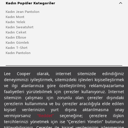
Kadın Popüler Kategoriler
Kadın Jean Pantolon
Kadın Mont
Kadın Yelek
Kadın Sweatshirt
Kadın Ceket
Kadın Elbise
Kadın Gömlek
Kadın T-Shirt
Kadın Pantolon
Lee Cooper olarak, internet sitemizde edindiğiniz
deneyiminizi iyileştirmek, sitemizdeki işlevleri kişiselleştirmek
ve ilgi alanlarınıza göre özelleştirilmiş reklam/pazarlama
faaliyetleri yürütebilmek için çerezler kullanıyoruz. İnternet
sitemizin çalışması için zorunlu olan çerezler dışındaki
çerezlerin kullanımına ve bu çerezler aracılığıyla elde edilen
Gizlilik Politikası
Çerez Politikası
KVKK Aydınlatma Metni
Şartlar ve Koşullar
kişisel verilerinizin yurt dışına aktarılmasına onay
© 2026 Leecooper - Tüm Hakları Saklıdır.
vermiyorsanız
“Reddet”
seçeneğine; çerezlere ilişkin
tercihlerinizi yönetmek için ise “Çerezleri Yönetin” butonuna
tıklayabilirsiniz. Çerezler ile kişisel verilerinizin işlenmesine