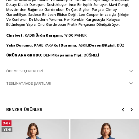
Detayı Klasik Duruşunu Destekleyen İnce Bir İşçilik Sunuyor. Mavi Rengi,
Mevsimden Bağımsız Gardırobun En Çok Giyilen Parçası Olmayı
Garantiliyor. Sadece Bir Jean Elbise Değil; Lee Cooper İmzasıyla Şıklığın
Ve Konforun En Modern Yorumu. Her Kombin Kurgusuyla Kolayca
Bütünleşen Yapısı Onu Gardırobun Pratik Parçasına Dönüştürüyor.
Cinsiyet
KADIN
Ürün Karışımı
%100 PAMUK
Yaka Durumu
KARE YAKA
Kol Durumu
ASKILI
Desen Bilgisi
DÜZ
ÜRÜN ANA GRUBU
DENIM
Kapanma Tipi
DÜĞMELİ
ÖDEME SEÇENEKLERI
TESLIMAT/İADE ŞARTLARI
BENZER ÜRÜNLER
%67
YENI