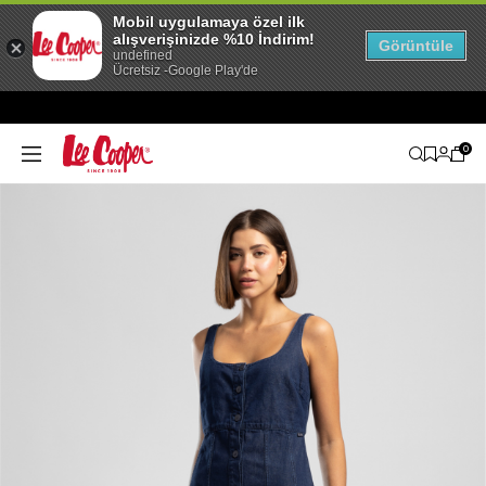
Mobil uygulamaya özel ilk
alışverişinizde %10 İndirim!
Görüntüle
undefined
Ücretsiz -Google Play'de
0