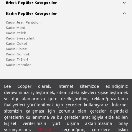
Erkek Popüler Kategoriler
Kadın Popüler Kategoriler
Kadın Jean Pantolon
Kadın Mont
Kadın Yelek
Kadın Sweatshirt
Kadın Ceket
Kadın Elbise
Kadın Gömlek
Kadın T-Shirt
Kadın Pantolon
Lee Cooper olarak, internet sitemizde edindiğiniz
deneyiminizi iyileştirmek, sitemizdeki işlevleri kişiselleştirmek
ve ilgi alanlarınıza göre özelleştirilmiş reklam/pazarlama
faaliyetleri yürütebilmek için çerezler kullanıyoruz. İnternet
sitemizin çalışması için zorunlu olan çerezler dışındaki
çerezlerin kullanımına ve bu çerezler aracılığıyla elde edilen
Gizlilik Politikası
Çerez Politikası
KVKK Aydınlatma Metni
Şartlar ve Koşullar
kişisel verilerinizin yurt dışına aktarılmasına onay
© 2026 Leecooper - Tüm Hakları Saklıdır.
vermiyorsanız
“Reddet”
seçeneğine; çerezlere ilişkin