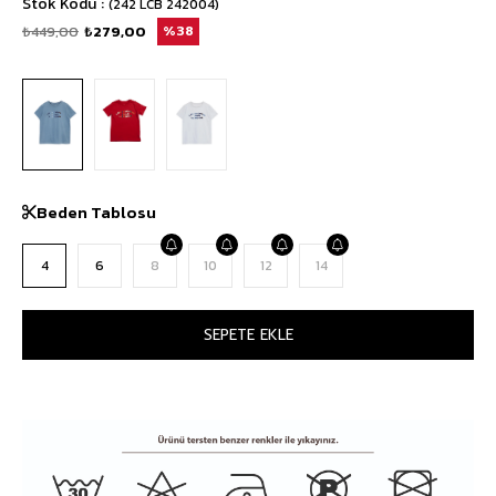
Stok Kodu
(242 LCB 242004)
₺449,00
₺279,00
38
Beden Tablosu
4
6
8
10
12
14