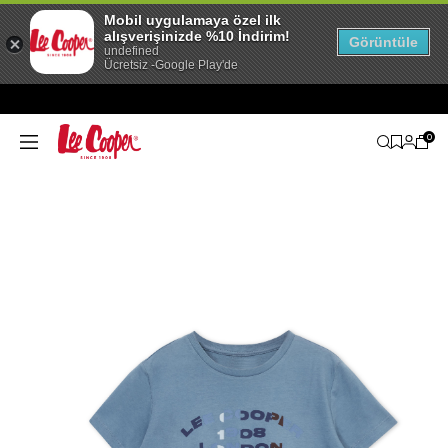
Mobil uygulamaya özel ilk
alışverişinizde %10 İndirim!
Görüntüle
undefined
Ücretsiz -Google Play'de
0