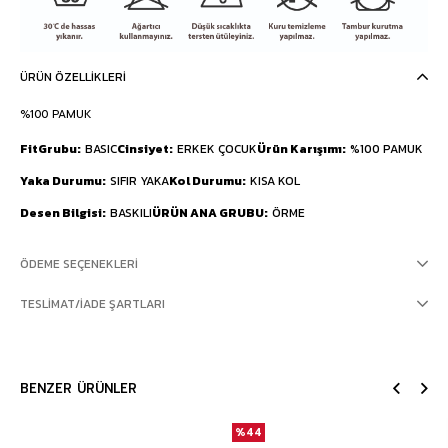
ÜRÜN ÖZELLIKLERI
%100 PAMUK
FitGrubu
BASIC
Cinsiyet
ERKEK ÇOCUK
Ürün Karışımı
%100 PAMUK
Yaka Durumu
SIFIR YAKA
Kol Durumu
KISA KOL
Desen Bilgisi
BASKILI
ÜRÜN ANA GRUBU
ÖRME
ÖDEME SEÇENEKLERI
TESLIMAT/İADE ŞARTLARI
BENZER ÜRÜNLER
%44