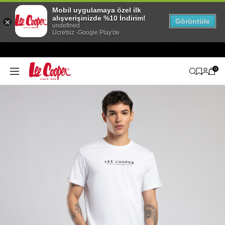
Mobil uygulamaya özel ilk
alışverişinizde %10 İndirim!
Görüntüle
undefined
Ücretsiz -Google Play'de
0