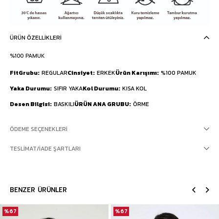
ÜRÜN ÖZELLIKLERI
%100 PAMUK
FitGrubu
REGULAR
Cinsiyet
ERKEK
Ürün Karışımı
%100 PAMUK
Yaka Durumu
SIFIR YAKA
Kol Durumu
KISA KOL
Desen Bilgisi
BASKILI
ÜRÜN ANA GRUBU
ÖRME
ÖDEME SEÇENEKLERI
TESLIMAT/İADE ŞARTLARI
BENZER ÜRÜNLER
%67
%67