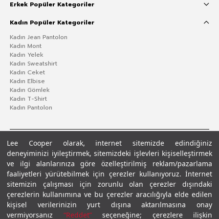
Erkek Popüler Kategoriler
Kadın Popüler Kategoriler
Kadın Jean Pantolon
Kadın Mont
Kadın Yelek
Kadın Sweatshirt
Kadın Ceket
Kadın Elbise
Kadın Gömlek
Kadın T-Shirt
Kadın Pantolon
Lee Cooper olarak, internet sitemizde edindiğiniz
deneyiminizi iyileştirmek, sitemizdeki işlevleri kişiselleştirmek
ve ilgi alanlarınıza göre özelleştirilmiş reklam/pazarlama
faaliyetleri yürütebilmek için çerezler kullanıyoruz. İnternet
sitemizin çalışması için zorunlu olan çerezler dışındaki
çerezlerin kullanımına ve bu çerezler aracılığıyla elde edilen
Gizlilik Politikası
Çerez Politikası
KVKK Aydınlatma Metni
Şartlar ve Koşullar
kişisel verilerinizin yurt dışına aktarılmasına onay
© 2026 Leecooper - Tüm Hakları Saklıdır.
vermiyorsanız
“Reddet”
seçeneğine; çerezlere ilişkin