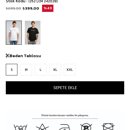
Stok Kodu
(252 LCM 242028)
₺699,00
₺399,00
43
Beden Tablosu
S
M
L
XL
XXL