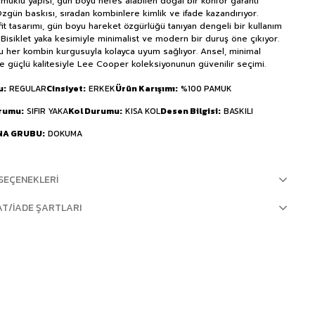
uklu yapısı, gün boyu nefes alabilen doğal bir konfor garanti
Özgün baskısı, sıradan kombinlere kimlik ve ifade kazandırıyor.
fit tasarımı, gün boyu hareket özgürlüğü tanıyan dengeli bir kullanım
. Bisiklet yaka kesimiyle minimalist ve modern bir duruş öne çıkıyor.
nu her kombin kurgusuyla kolayca uyum sağlıyor. Ansel, minimal
e güçlü kalitesiyle Lee Cooper koleksiyonunun güvenilir seçimi.
u
REGULAR
Cinsiyet
ERKEK
Ürün Karışımı
%100 PAMUK
urumu
SIFIR YAKA
Kol Durumu
KISA KOL
Desen Bilgisi
BASKILI
NA GRUBU
DOKUMA
SEÇENEKLERI
AT/İADE ŞARTLARI