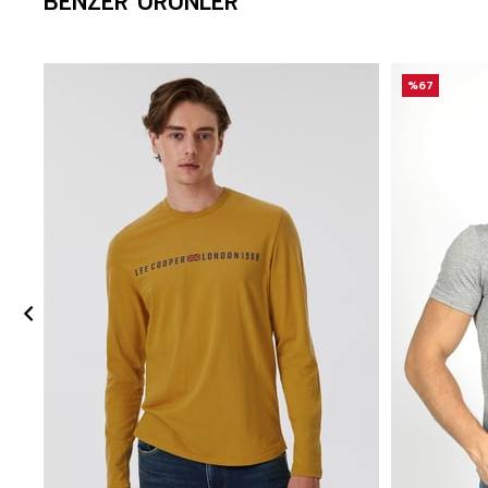
BENZER ÜRÜNLER
%67