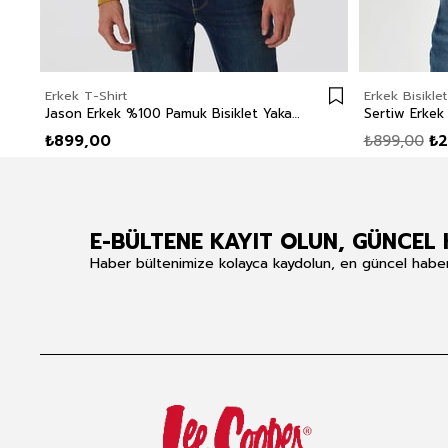
Erkek T-Shirt
Erkek Bisikle
Jason Erkek %100 Pamuk Bisiklet Yaka Uzun Kol T-Shirt Hardal
₺899,00
₺899,00
₺2
E-BÜLTENE KAYIT OLUN, GÜNCEL 
Haber bültenimize kolayca kaydolun, en güncel haberle