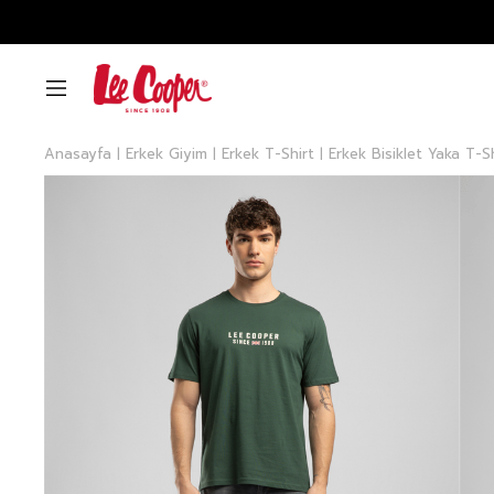
Anasayfa
Erkek Giyim
Erkek T-Shirt
Erkek Bisiklet Yaka T-S