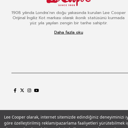
1908 yılında Londra’nın doğu yakasında kurulan Lee Cooper
Orijinal İngiliz Kot markası olarak ikonik statüsünü kurmada
yüz yıla yayılan zengin bir tarihe sahiptir.
Daha fazla oku
Lee Cooper olarak, internet sitemizde edindiğiniz deneyiminizi iyil
göre özelleştirilmiş reklam/pazarlama faaliyetleri yürütebilmek iç
Gizlilik Politikası
Çerez Politikası
KVKK Aydınlatma Metni
Şartlar ve Koşu