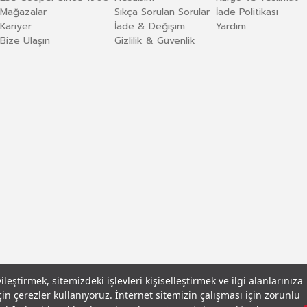
Mağazalar
Sıkça Sorulan Sorular
İade Politikası
Kariyer
İade & Değişim
Yardım
Bize Ulaşın
Gizlilik & Güvenlik
eştirmek, sitemizdeki işlevleri kişiselleştirmek ve ilgi alanlarınıza
in çerezler kullanıyoruz. İnternet sitemizin çalışması için zorunlu
llar
© 2026 Leecooper - Tüm Hakları Saklıdır.