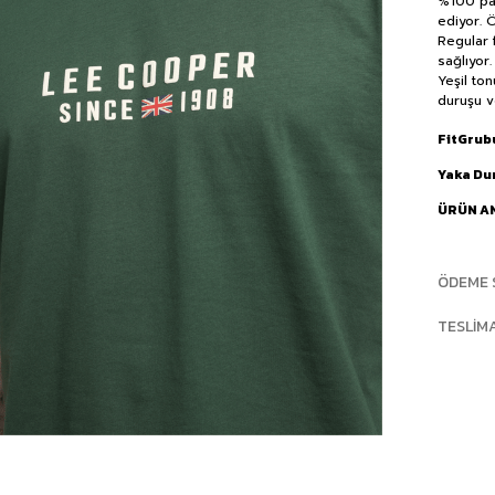
%100 pam
ediyor. 
Regular 
sağlıyor
Yeşil to
duruşu v
FitGrub
Yaka D
ÜRÜN A
ÖDEME 
TESLIM