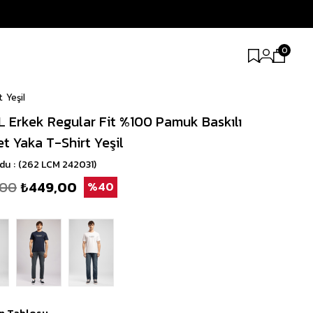
0
 Yeşil
 Erkek Regular Fit %100 Pamuk Baskılı
et Yaka T-Shirt Yeşil
odu
(262 LCM 242031)
,00
₺449,00
40
n Tablosu