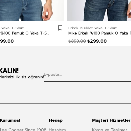
t Yaka T-Shirt
Erkek Bisiklet Yaka T-Shirt
Sertiw Erkek %100 Pamuk O Yaka T-Shirt Gri Melanj
99,00
₺899,00
₺299,00
KALIN!
rimizi ilk siz öğrenin!
Kurumsal
Hesap
Müşteri Hizmetler
Lee Cooper Since 1908
Hesabım
Kargo ve Teslimat