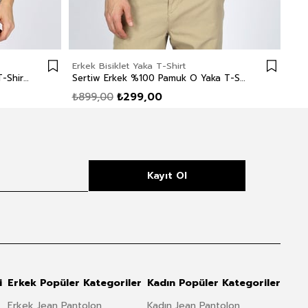
Erkek Bisiklet Yaka T-Shirt
Erke
Mike Erkek %100 Pamuk O Yaka T-Shirt Lacivert
Sertiw Erkek %100 Pamuk O Yaka T-Shirt Yeşil Melanj
₺899,00
₺299,00
₺8
Kayıt Ol
i
Erkek Popüler Kategoriler
Kadın Popüler Kategoriler
Erkek Jean Pantolon
Kadın Jean Pantolon