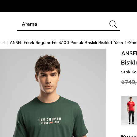
hirt
ANSEL Erkek Regular Fit %100 Pamuk Baskılı Bisiklet Yaka T-Shirt
ANSEL
Bisikl
Stok K
₺749
Bede