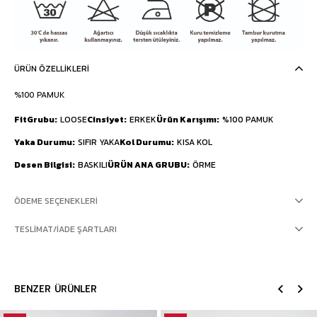
ÜRÜN ÖZELLIKLERI
%100 PAMUK
FitGrubu
LOOSE
Cinsiyet
ERKEK
Ürün Karışımı
%100 PAMUK
Yaka Durumu
SIFIR YAKA
Kol Durumu
KISA KOL
Desen Bilgisi
BASKILI
ÜRÜN ANA GRUBU
ÖRME
ÖDEME SEÇENEKLERI
TESLIMAT/İADE ŞARTLARI
BENZER ÜRÜNLER