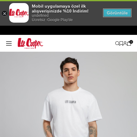
Mobil uygulamaya özel ilk
alışverişinizde %10 İndirim!
Görüntüle
undefined
Ücretsiz -Google Play'de
0