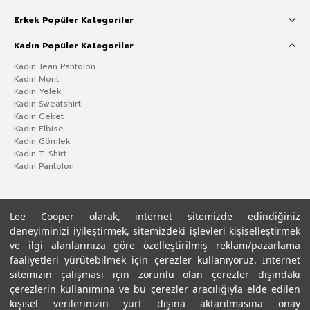
Erkek Popüler Kategoriler
Kadın Popüler Kategoriler
Kadın Jean Pantolon
Kadın Mont
Kadın Yelek
Kadın Sweatshirt
Kadın Ceket
Kadın Elbise
Kadın Gömlek
Kadın T-Shirt
Kadın Pantolon
Lee Cooper olarak, internet sitemizde edindiğiniz
deneyiminizi iyileştirmek, sitemizdeki işlevleri kişiselleştirmek
ve ilgi alanlarınıza göre özelleştirilmiş reklam/pazarlama
faaliyetleri yürütebilmek için çerezler kullanıyoruz. İnternet
sitemizin çalışması için zorunlu olan çerezler dışındaki
çerezlerin kullanımına ve bu çerezler aracılığıyla elde edilen
Gizlilik Politikası
Çerez Politikası
KVKK Aydınlatma Metni
Şartlar ve Koşullar
kişisel verilerinizin yurt dışına aktarılmasına onay
© 2026 Leecooper - Tüm Hakları Saklıdır.