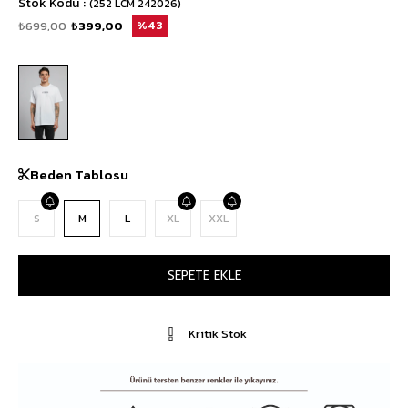
Stok Kodu
(252 LCM 242026)
₺699,00
₺399,00
43
Beden Tablosu
S
M
L
XL
XXL
Kritik Stok