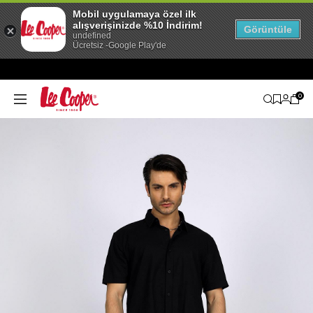
Mobil uygulamaya özel ilk
alışverişinizde %10 İndirim!
Görüntüle
undefined
Ücretsiz -Google Play'de
0