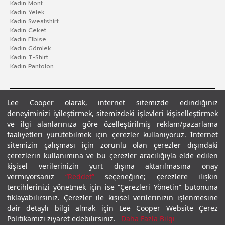
Kadın Mont
Kadın Yelek
Kadın Sweatshirt
Kadın Ceket
Kadın Elbise
Kadın Gömlek
Kadın T-Shirt
Kadın Pantolon
Lee Cooper olarak, internet sitemizde edindiğiniz
deneyiminizi iyileştirmek, sitemizdeki işlevleri kişiselleştirmek
ve ilgi alanlarınıza göre özelleştirilmiş reklam/pazarlama
faaliyetleri yürütebilmek için çerezler kullanıyoruz. İnternet
sitemizin çalışması için zorunlu olan çerezler dışındaki
çerezlerin kullanımına ve bu çerezler aracılığıyla elde edilen
Gizlilik Politikası
Çerez Politikası
KVKK Aydınlatma Metni
Şartlar ve Koşullar
kişisel verilerinizin yurt dışına aktarılmasına onay
© 2026 Leecooper - Tüm Hakları Saklıdır.
vermiyorsanız
“Reddet”
seçeneğine; çerezlere ilişkin
tercihlerinizi yönetmek için ise “Çerezleri Yönetin” butonuna
tıklayabilirsiniz. Çerezler ile kişisel verilerinizin işlenmesine
dair detaylı bilgi almak için Lee Cooper Website Çerez
Politikamızı ziyaret edebilirsiniz.
Daha Fazla Bilgi