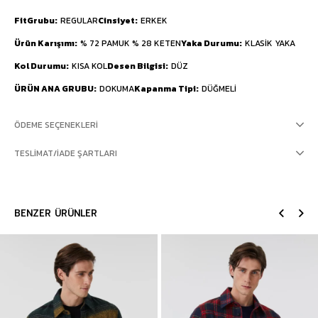
FitGrubu
REGULAR
Cinsiyet
ERKEK
Ürün Karışımı
% 72 PAMUK % 28 KETEN
Yaka Durumu
KLASİK YAKA
Kol Durumu
KISA KOL
Desen Bilgisi
DÜZ
ÜRÜN ANA GRUBU
DOKUMA
Kapanma Tipi
DÜĞMELİ
ÖDEME SEÇENEKLERI
TESLIMAT/İADE ŞARTLARI
BENZER ÜRÜNLER