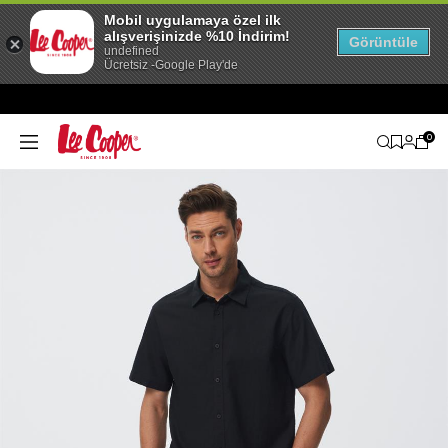
Mobil uygulamaya özel ilk
alışverişinizde %10 İndirim!
Görüntüle
undefined
Ücretsiz -Google Play'de
0