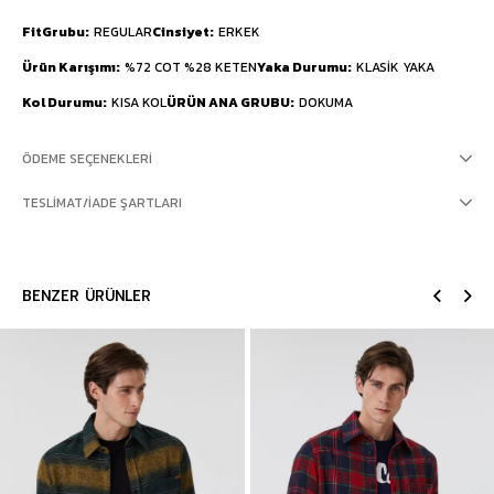
FitGrubu
REGULAR
Cinsiyet
ERKEK
Ürün Karışımı
%72 COT %28 KETEN
Yaka Durumu
KLASİK YAKA
Kol Durumu
KISA KOL
ÜRÜN ANA GRUBU
DOKUMA
ÖDEME SEÇENEKLERI
TESLIMAT/İADE ŞARTLARI
BENZER ÜRÜNLER