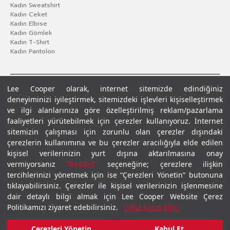
Kadın Sweatshirt
Kadın Ceket
Kadın Elbise
Kadın Gömlek
Kadın T-Shirt
Kadın Pantolon
Lee Cooper olarak, internet sitemizde edindiğiniz
deneyiminizi iyileştirmek, sitemizdeki işlevleri kişiselleştirmek
ve ilgi alanlarınıza göre özelleştirilmiş reklam/pazarlama
faaliyetleri yürütebilmek için çerezler kullanıyoruz. İnternet
sitemizin çalışması için zorunlu olan çerezler dışındaki
çerezlerin kullanımına ve bu çerezler aracılığıyla elde edilen
Gizlilik Politikası
Çerez Politikası
KVKK Aydınlatma Metni
Şartlar ve Koşullar
kişisel verilerinizin yurt dışına aktarılmasına onay
© 2026 Leecooper - Tüm Hakları Saklıdır.
vermiyorsanız
“Reddet”
seçeneğine; çerezlere ilişkin
tercihlerinizi yönetmek için ise “Çerezleri Yönetin” butonuna
tıklayabilirsiniz. Çerezler ile kişisel verilerinizin işlenmesine
dair detaylı bilgi almak için Lee Cooper Website Çerez
Politikamızı ziyaret edebilirsiniz.
Daha Fazla Bilgi
₺1.499,00
Çerezleri Yönetin
Kabul Et