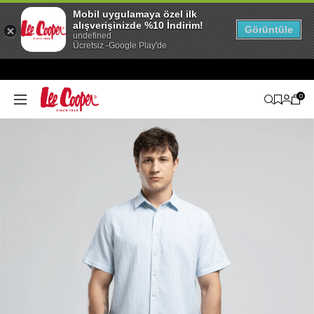
Mobil uygulamaya özel ilk
alışverişinizde %10 İndirim!
Görüntüle
undefined
Ücretsiz -Google Play'de
0