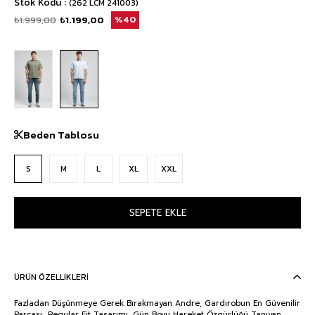
Stok Kodu
(262 LCM 241003)
₺1.999,00
₺1.199,00
40
Beden Tablosu
S
M
L
XL
XXL
ÜRÜN ÖZELLIKLERI
Fazladan Düşünmeye Gerek Bırakmayan Andre, Gardırobun En Güvenilir
Parçası.. Regular Fit Tasarımı, Gün Boyu Hareket Özgürlüğü Tanıyan