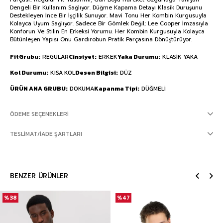
Dengeli Bir Kullanım Sağlıyor. Düğme Kapama Detayı Klasik Duruşunu
Destekleyen İnce Bir İşçilik Sunuyor. Mavi Tonu Her Kombin Kurgusuyla
Kolayca Uyum Sağlıyor. Sadece Bir Gömlek Değil; Lee Cooper İmzasıyla
Konforun Ve Stilin En Erkeksi Yorumu. Her Kombin Kurgusuyla Kolayca
Bütünleşen Yapısı Onu Gardırobun Pratik Parçasına Dönüştürüyor.
FitGrubu
REGULAR
Cinsiyet
ERKEK
Yaka Durumu
KLASİK YAKA
Kol Durumu
KISA KOL
Desen Bilgisi
DÜZ
ÜRÜN ANA GRUBU
DOKUMA
Kapanma Tipi
DÜĞMELİ
ÖDEME SEÇENEKLERI
TESLIMAT/İADE ŞARTLARI
BENZER ÜRÜNLER
%38
%47