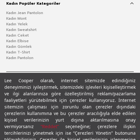
Kadın Popüler Kategoriler
Kadın Jean Pantolon
Kadın Mont
Kadın Yelek
Kadın Sweatshirt
Kadın Ceket
Kadın Elbise
Kadın Gömlek
Kadın T-Shirt
Kadın Pantolon
Lee Cooper olarak, internet sitemizde edindiğiniz
deneyiminizi iyileştirmek, sitemizdeki işlevleri kişiselleştirmek
ve ilgi alanlarınıza göre özelleştirilmiş reklam/pazarlama
faaliyetleri yürütebilmek için çerezler kullanıyoruz. İnternet
sitemizin çalışması için zorunlu olan çerezler dışındaki
çerezlerin kullanımına ve bu çerezler aracılığıyla elde edilen
Gizlilik Politikası
Çerez Politikası
KVKK Aydınlatma Metni
Şartlar ve Koşullar
kişisel verilerinizin yurt dışına aktarılmasına onay
© 2026 Leecooper - Tüm Hakları Saklıdır.
vermiyorsanız
“Reddet”
seçeneğine; çerezlere ilişkin
tercihlerinizi yönetmek için ise “Çerezleri Yönetin” butonuna
tıklayabilirsiniz. Çerezler ile kişisel verilerinizin işlenmesine