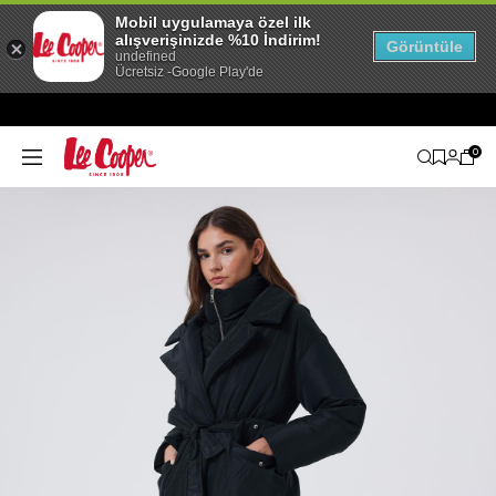
Mobil uygulamaya özel ilk
alışverişinizde %10 İndirim!
Görüntüle
undefined
Ücretsiz -Google Play'de
0