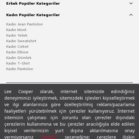
Erkek Popüler Kategoriler
Kadın Popüler Kategoriler
Kadın Jean Pantolon
Kadın Mont
Kadın Yelek
Kadın Sweatshirt
Kadın Ceket
Kadın Elbise
Kadın Gömlek
Kadın T-Shirt
Kadın Pantolon
Lee Cooper olarak, internet sitemizde edindiğiniz
deneyiminizi iyileştirmek, sitemizdeki işlevleri kişiselleştirmek
ve ilgi alanlarınıza göre özelleştirilmiş reklam/pazarlama
faaliyetleri yürütebilmek için çerezler kullanıyoruz. İnternet
sitemizin çalışması için zorunlu olan çerezler dışındaki
çerezlerin kullanımına ve bu çerezler aracılığıyla elde edilen
Gizlilik Politikası
Çerez Politikası
KVKK Aydınlatma Metni
Şartlar ve Koşullar
kişisel verilerinizin yurt dışına aktarılmasına onay
© 2026 Leecooper - Tüm Hakları Saklıdır.
vermiyorsanız
“Reddet”
seçeneğine; çerezlere ilişkin