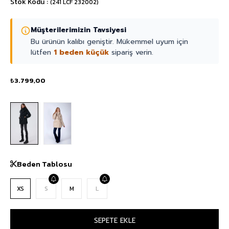
Stok Kodu
(241 LCF 232002)
Müşterilerimizin Tavsiyesi
Bu ürünün kalıbı geniştir. Mükemmel uyum için
lütfen
1 beden küçük
sipariş verin.
₺3.799,00
Beden Tablosu
XS
S
M
L