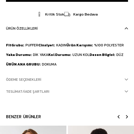
Kritik Stok
Kargo Bedava
ÜRÜN ÖZELLIKLERI
FitGrubu
PUFFER
Cinsiyet
KADIN
Ürün Karışımı
%100 POLYESTER
Yaka Durumu
DİK YAKA
Kol Durumu
UZUN KOL
Desen Bilgisi
DÜZ
ÜRÜN ANA GRUBU
DOKUMA
ÖDEME SEÇENEKLERI
TESLIMAT/İADE ŞARTLARI
BENZER ÜRÜNLER