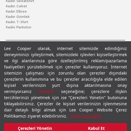
Kadın Sweatshirt
Kadın Ceket
Kadın Elbise
Kadın Gömlek
Kadın T-Shirt
Kadın Pantolon
Lee Cooper olarak, internet sitemizde edindiğiniz
deneyiminizi iyileştirmek, sitemizdeki işlevleri kişiselleştirmek
ve ilgi alanlarınıza göre özelleştirilmiş reklam/pazarlama
faaliyetleri yürütebilmek için çerezler kullanıyoruz. İnternet
sitemizin çalışması için zorunlu olan çerezler dışındaki
çerezlerin kullanımına ve bu çerezler aracılığıyla elde edilen
Gizlilik Politikası
Çerez Politikası
KVKK Aydınlatma Metni
Şartlar ve Koşullar
kişisel verilerinizin yurt dışına aktarılmasına onay
© 2026 Leecooper - Tüm Hakları Saklıdır.
vermiyorsanız
“Reddet”
seçeneğine; çerezlere ilişkin
tercihlerinizi yönetmek için ise “Çerezleri Yönetin” butonuna
tıklayabilirsiniz. Çerezler ile kişisel verilerinizin işlenmesine
dair detaylı bilgi almak için Lee Cooper Website Çerez
Politikamızı ziyaret edebilirsiniz.
Daha Fazla Bilgi
Çerezleri Yönetin
Kabul Et