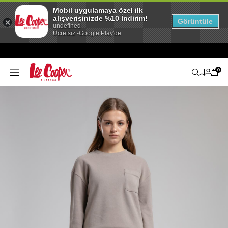
Mobil uygulamaya özel ilk
alışverişinizde %10 İndirim!
Görüntüle
undefined
Ücretsiz -Google Play'de
0