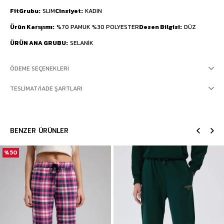
FitGrubu
SLIM
Cinsiyet
KADIN
Ürün Karışımı
%70 PAMUK %30 POLYESTER
Desen Bilgisi
DÜZ
ÜRÜN ANA GRUBU
SELANİK
ÖDEME SEÇENEKLERI
TESLIMAT/İADE ŞARTLARI
BENZER ÜRÜNLER
%50