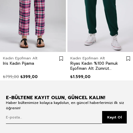
Kadın Eşofman Alt
Kadın Eşofman Alt
Iris Kadın Pijama
Riyas Kadın %100 Pamuk
Eşofman Alt Zümrüt
Yeşili
₺799,00
₺399,00
₺1.599,00
E-BÜLTENE KAYIT OLUN, GÜNCEL KALIN!
Haber bültenimize kolayca kaydolun, en güncel haberlerimizi ilk siz
öğrenin!
Kayıt Ol