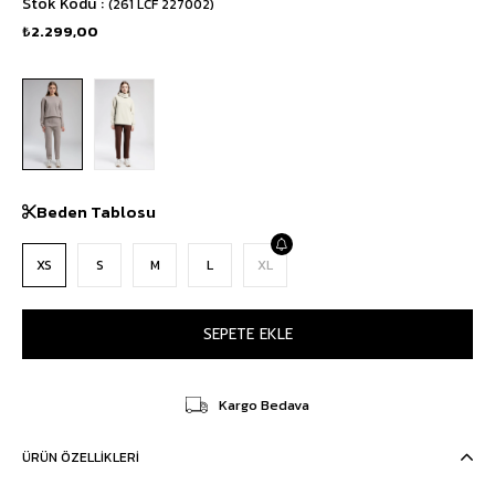
Stok Kodu
(261 LCF 227002)
₺2.299,00
Beden Tablosu
XS
S
M
L
XL
Kargo Bedava
ÜRÜN ÖZELLIKLERI