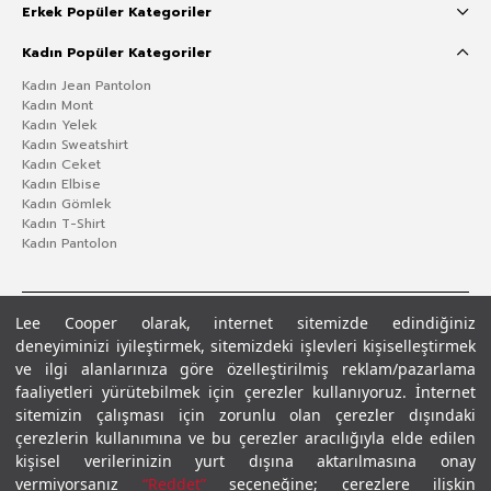
Erkek Popüler Kategoriler
Kadın Popüler Kategoriler
Kadın Jean Pantolon
Kadın Mont
Kadın Yelek
Kadın Sweatshirt
Kadın Ceket
Kadın Elbise
Kadın Gömlek
Kadın T-Shirt
Kadın Pantolon
Lee Cooper olarak, internet sitemizde edindiğiniz
deneyiminizi iyileştirmek, sitemizdeki işlevleri kişiselleştirmek
ve ilgi alanlarınıza göre özelleştirilmiş reklam/pazarlama
faaliyetleri yürütebilmek için çerezler kullanıyoruz. İnternet
sitemizin çalışması için zorunlu olan çerezler dışındaki
çerezlerin kullanımına ve bu çerezler aracılığıyla elde edilen
Gizlilik Politikası
Çerez Politikası
KVKK Aydınlatma Metni
Şartlar ve Koşullar
kişisel verilerinizin yurt dışına aktarılmasına onay
© 2026 Leecooper - Tüm Hakları Saklıdır.
vermiyorsanız
“Reddet”
seçeneğine; çerezlere ilişkin