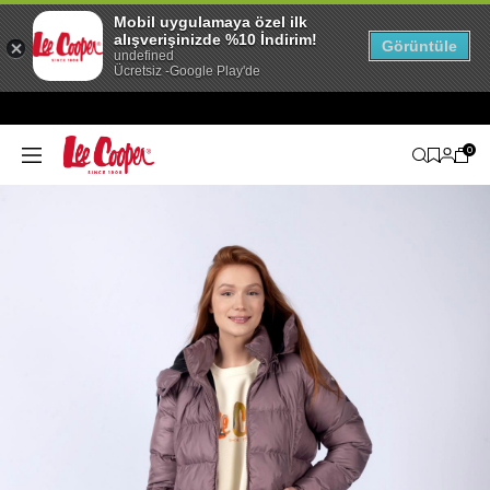
Mobil uygulamaya özel ilk
alışverişinizde %10 İndirim!
Görüntüle
undefined
Ücretsiz -Google Play'de
0