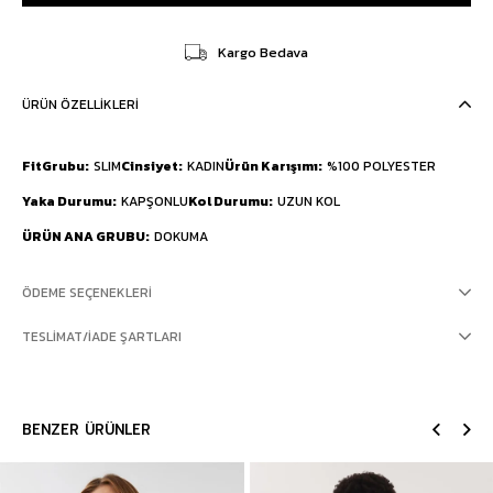
Kargo Bedava
ÜRÜN ÖZELLIKLERI
FitGrubu
SLIM
Cinsiyet
KADIN
Ürün Karışımı
%100 POLYESTER
Yaka Durumu
KAPŞONLU
Kol Durumu
UZUN KOL
ÜRÜN ANA GRUBU
DOKUMA
ÖDEME SEÇENEKLERI
TESLIMAT/İADE ŞARTLARI
BENZER ÜRÜNLER