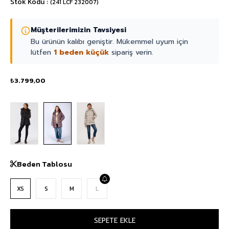
Stok Kodu
(241 LCF 232007)
Müşterilerimizin Tavsiyesi
Bu ürünün kalıbı geniştir. Mükemmel uyum için
lütfen
1 beden küçük
sipariş verin.
₺3.799,00
Beden Tablosu
XS
S
M
L