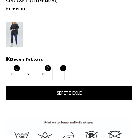
Stok Kodu
(231 LCF 141002)
₺1.999,00
Beden Tablosu
XS
S
M
L