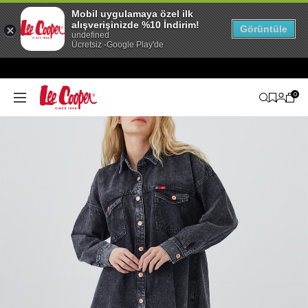
Mobil uygulamaya özel ilk
alışverişinizde %10 İndirim!
Görüntüle
undefined
Ücretsiz -Google Play'de
0