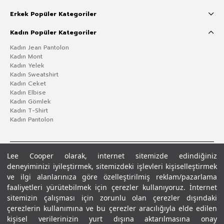
Erkek Popüler Kategoriler
Kadın Popüler Kategoriler
Kadın Jean Pantolon
Kadın Mont
Kadın Yelek
Kadın Sweatshirt
Kadın Ceket
Kadın Elbise
Kadın Gömlek
Kadın T-Shirt
Kadın Pantolon
Lee Cooper olarak, internet sitemizde edindiğiniz
deneyiminizi iyileştirmek, sitemizdeki işlevleri kişiselleştirmek
ve ilgi alanlarınıza göre özelleştirilmiş reklam/pazarlama
faaliyetleri yürütebilmek için çerezler kullanıyoruz. İnternet
sitemizin çalışması için zorunlu olan çerezler dışındaki
çerezlerin kullanımına ve bu çerezler aracılığıyla elde edilen
Gizlilik Politikası
Çerez Politikası
KVKK Aydınlatma Metni
Şartlar ve Koşullar
kişisel verilerinizin yurt dışına aktarılmasına onay
© 2026 Leecooper - Tüm Hakları Saklıdır.