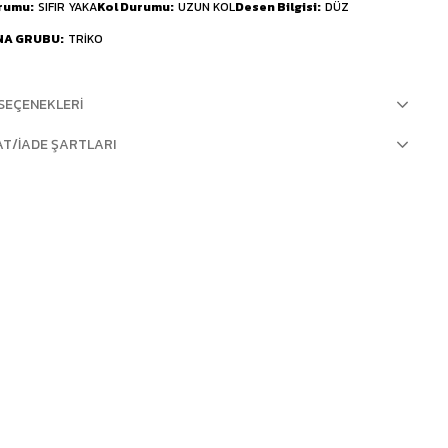
urumu
SIFIR YAKA
Kol Durumu
UZUN KOL
Desen Bilgisi
DÜZ
NA GRUBU
TRİKO
SEÇENEKLERI
AT/İADE ŞARTLARI