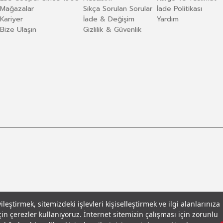
Mağazalar
Sıkça Sorulan Sorular
İade Politikası
Kariyer
İade & Değişim
Yardım
Bize Ulaşın
Gizlilik & Güvenlik
eştirmek, sitemizdeki işlevleri kişiselleştirmek ve ilgi alanlarınıza
in çerezler kullanıyoruz. İnternet sitemizin çalışması için zorunlu
llar
© 2026 Leecooper - Tüm Hakları Saklıdır.