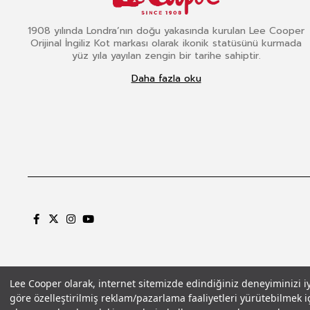
1908 yılında Londra’nın doğu yakasında kurulan Lee Cooper
Orijinal İngiliz Kot markası olarak ikonik statüsünü kurmada
yüz yıla yayılan zengin bir tarihe sahiptir.
Daha fazla oku
Lee Cooper olarak, internet sitemizde edindiğiniz deneyiminizi iyil
göre özelleştirilmiş reklam/pazarlama faaliyetleri yürütebilmek iç
Gizlilik Politikası
Çerez Politikası
KVKK Aydınlatma Metni
Şartlar ve Koşu