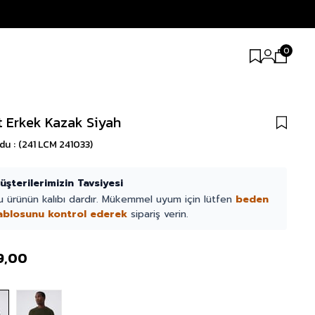
0
t Erkek Kazak Siyah
odu
(241 LCM 241033)
üşterilerimizin Tavsiyesi
u ürünün kalıbı dardır. Mükemmel uyum için lütfen
beden
ablosunu kontrol ederek
sipariş verin.
9,00