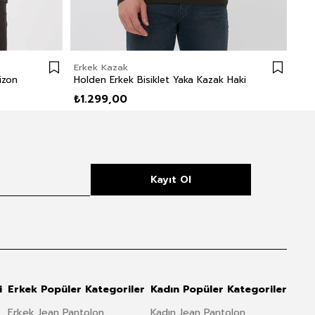
Erkek Kazak
Erk
izon
Holden Erkek Bisiklet Yaka Kazak Haki
Cla
₺1.299,00
₺1.
Kayıt Ol
i
Erkek Popüler Kategoriler
Kadın Popüler Kategoriler
Erkek Jean Pantolon
Kadın Jean Pantolon