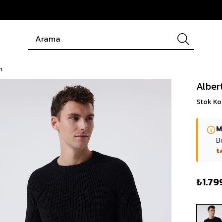
h
Alber
Stok K
M
B
t
₺1.79