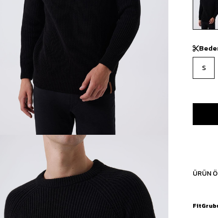
Bede
S
ÜRÜN Ö
FitGrub