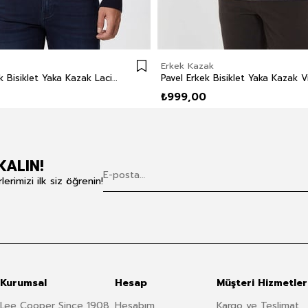
Erkek Kazak
Clayton Erkek Bisiklet Yaka Kazak Lacivert
Pavel Erkek Bisiklet Yaka Kazak V
₺999,00
KALIN!
rimizi ilk siz öğrenin!
Kurumsal
Hesap
Müşteri Hizmetler
Lee Cooper Since 1908
Hesabım
Kargo ve Teslimat