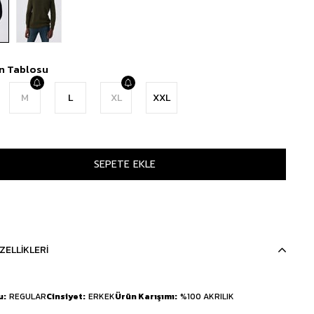
n Tablosu
M
L
XL
XXL
ZELLIKLERI
u
REGULAR
Cinsiyet
ERKEK
Ürün Karışımı
%100 AKRILIK