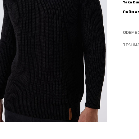
Yaka D
ÜRÜN A
ÖDEME 
TESLIM