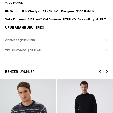
%100 PAMUK
FitGrubu
SLIM
Cinsiyet
ERKEK
Ürün Karışımı
%100 PAMUK
Yaka Durumu
SIFIR YAKA
Kol Durumu
UZUN KOL
Desen Bilgisi
DÜZ
ÜRÜN ANA GRUBU
TRİKO
ÖDEME SEÇENEKLERI
TESLIMAT/İADE ŞARTLARI
BENZER ÜRÜNLER