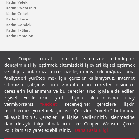
Kadın Yelek
Kadın Sweatshirt
Kadın Ceket
Kadın Elbise
Kadın Gömlek
Kadın T-Shirt
Kadın Pantolon
Lee Cooper olarak, internet sitemizde edindiğiniz
deneyiminizi iyileştirmek, sitemizdeki işlevleri kişiselleştirmek
ve ilgi alanlarınıza göre özelleştirilmiş reklam/pazarlama
faaliyetleri yürütebilmek için çerezler kullanıyoruz. İnternet
sitemizin çalışması için zorunlu olan çerezler dışındaki
çerezlerin kullanımına ve bu çerezler aracılığıyla elde edilen
Gizlilik Politikası
Çerez Politikası
KVKK Aydınlatma Metni
Şartlar ve Koşullar
kişisel verilerinizin yurt dışına aktarılmasına onay
© 2026 Leecooper - Tüm Hakları Saklıdır.
vermiyorsanız
“Reddet”
seçeneğine; çerezlere ilişkin
tercihlerinizi yönetmek için ise “Çerezleri Yönetin” butonuna
tıklayabilirsiniz. Çerezler ile kişisel verilerinizin işlenmesine
dair detaylı bilgi almak için Lee Cooper Website Çerez
Politikamızı ziyaret edebilirsiniz.
Daha Fazla Bilgi