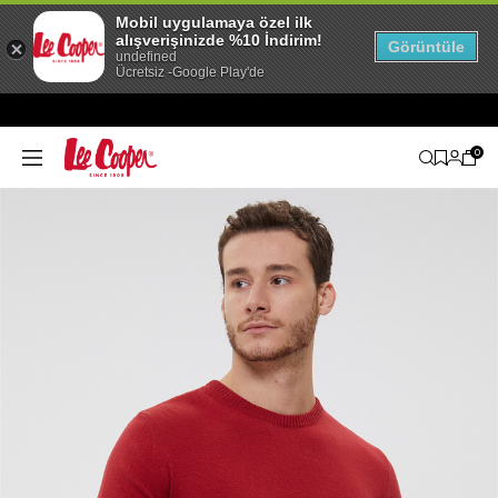
Mobil uygulamaya özel ilk
alışverişinizde %10 İndirim!
Görüntüle
undefined
Ücretsiz -Google Play'de
0