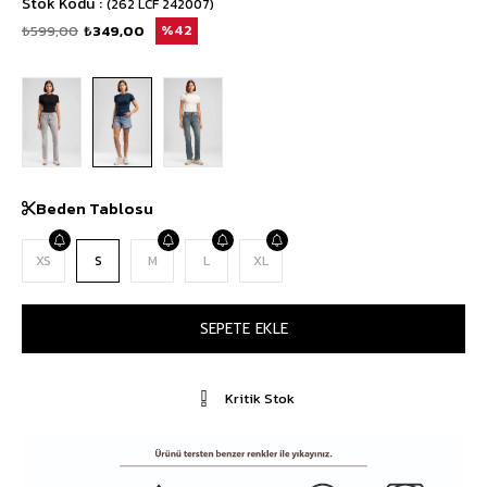
Stok Kodu
(262 LCF 242007)
₺599,00
₺349,00
42
Beden Tablosu
XS
S
M
L
XL
Kritik Stok