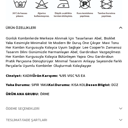
ÜRÜN ÖZELLIKLERI
Günlük Kombinlerde Merkeze Alınmak İçin Tasarlanan Abel,. Bisiklet
Yaka Kesimiyle Minimalist Ve Modern Bir Duruş Öne Çıkıyor. Mavi Tonu
Her Kombin Kurgusuyla Kolayca Uyum Sağlıyor. Lee Cooper'In Zamansız
Tasarım Dilini Günümüzle Harmanlayan Abel, Gardırobun Vazgeçilmezi.
Her Kombin Kurgusuyla Kolayca Bütünleşen Yapısı Onu Gardırobun
Pratik Parçasına Dönüştürüyor. Minimal Tasarım Anlayışı Sayesinde Farklı
Parçalarla Uyumlu Kombinler Oluşturmak Kolaylaşıyor.
Cinsiyet
KADIN
Ürün Karışımı
%95 VISC %5 EA
Yaka Durumu
SIFIR YAKA
Kol Durumu
KISA KOL
Desen Bilgisi
DÜZ
ÜRÜN ANA GRUBU
ÖRME
ÖDEME SEÇENEKLERI
TESLIMAT/İADE ŞARTLARI