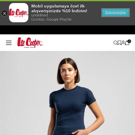
Mobil uygulamaya özel ilk
alışverişinizde %10 İndirim!
Görüntüle
undefined
Ücretsiz -Google Play'de
0