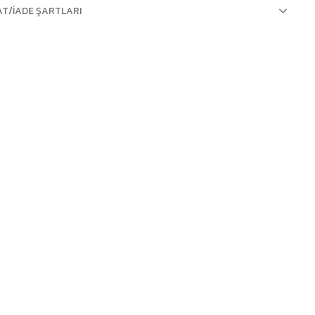
AT/İADE ŞARTLARI