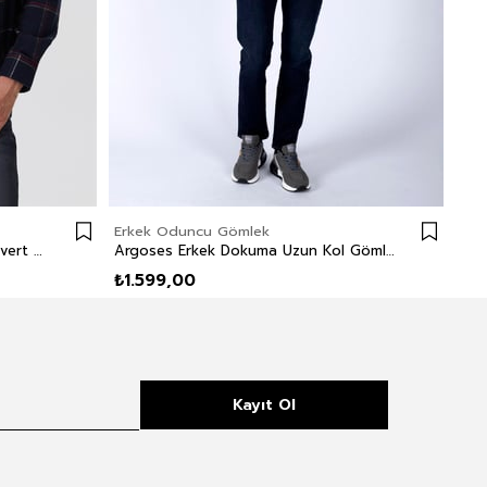
Erkek Oduncu Gömlek
Erk
Lupın Erkek Dokuma Gömlek Lacivert Ekoseli
Argoses Erkek Dokuma Uzun Kol Gömlek Mürdüm-Haki
₺1.599,00
₺1.
Kayıt Ol