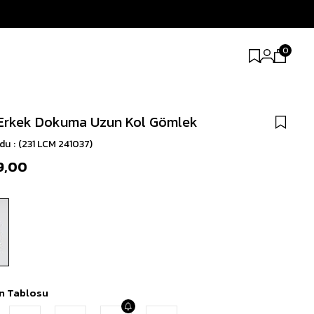
0
Erkek Dokuma Uzun Kol Gömlek
odu
(231 LCM 241037)
9,00
n Tablosu