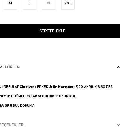
M
L
XL
XXL
ZELLIKLERI
u
REGULAR
Cinsiyet
ERKEK
Ürün Karışımı
%70 AKRİLİK %30 PES
urumu
DÜĞMELİ YAKA
Kol Durumu
UZUN KOL
NA GRUBU
DOKUMA
SEÇENEKLERI