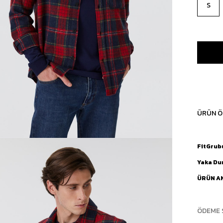
S
ÜRÜN Ö
FitGrub
Yaka D
ÜRÜN A
ÖDEME 