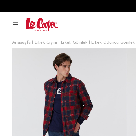
Anasayfa
Erkek Giyim
Erkek Gömlek
Erkek Oduncu Gömlek