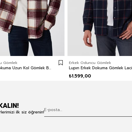
u Gömlek
Erkek Oduncu Gömlek
Wılf Erkek Dokuma Uzun Kol Gömlek Bordo-Beyaz Ekose
₺1.599,00
KALIN!
rimizi ilk siz öğrenin!