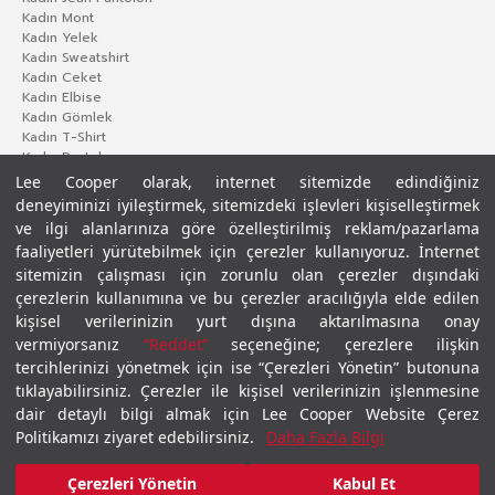
Kadın Mont
Kadın Yelek
Kadın Sweatshirt
Kadın Ceket
Kadın Elbise
Kadın Gömlek
Kadın T-Shirt
Kadın Pantolon
Lee Cooper olarak, internet sitemizde edindiğiniz
deneyiminizi iyileştirmek, sitemizdeki işlevleri kişiselleştirmek
ve ilgi alanlarınıza göre özelleştirilmiş reklam/pazarlama
faaliyetleri yürütebilmek için çerezler kullanıyoruz. İnternet
sitemizin çalışması için zorunlu olan çerezler dışındaki
çerezlerin kullanımına ve bu çerezler aracılığıyla elde edilen
kişisel verilerinizin yurt dışına aktarılmasına onay
vermiyorsanız
“Reddet”
seçeneğine; çerezlere ilişkin
Gizlilik Politikası
Çerez Politikası
KVKK Aydınlatma Metni
Şartlar ve Koşullar
tercihlerinizi yönetmek için ise “Çerezleri Yönetin” butonuna
© 2026 Leecooper - Tüm Hakları Saklıdır.
tıklayabilirsiniz. Çerezler ile kişisel verilerinizin işlenmesine
dair detaylı bilgi almak için Lee Cooper Website Çerez
Politikamızı ziyaret edebilirsiniz.
Daha Fazla Bilgi
Çerezleri Yönetin
Kabul Et