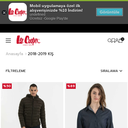
Mobil uygulamaya özel ilk
alışverişinizde %10 İndirim!
Görüntüle
undefined
Ücretsiz -Google Play'de
0
Anasayfa
2018-2019 KIŞ
FILTRELEME
SIRALAMA
%50
%69