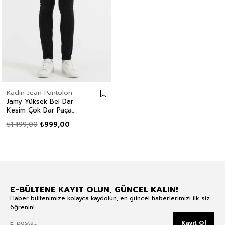
Kadın Jean Pantolon
Jamy Yüksek Bel Dar
Kesim Çok Dar Paça
Siyah Kadın Jean
₺1.499,00
₺999,00
Pantolon
E-BÜLTENE KAYIT OLUN, GÜNCEL KALIN!
Haber bültenimize kolayca kaydolun, en güncel haberlerimizi ilk siz
öğrenin!
Kayıt Ol