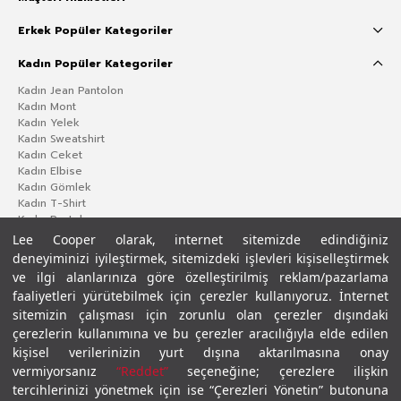
Erkek Popüler Kategoriler
Kadın Popüler Kategoriler
Kadın Jean Pantolon
Kadın Mont
Kadın Yelek
Kadın Sweatshirt
Kadın Ceket
Kadın Elbise
Kadın Gömlek
Kadın T-Shirt
Kadın Pantolon
Lee Cooper olarak, internet sitemizde edindiğiniz
deneyiminizi iyileştirmek, sitemizdeki işlevleri kişiselleştirmek
ve ilgi alanlarınıza göre özelleştirilmiş reklam/pazarlama
faaliyetleri yürütebilmek için çerezler kullanıyoruz. İnternet
sitemizin çalışması için zorunlu olan çerezler dışındaki
çerezlerin kullanımına ve bu çerezler aracılığıyla elde edilen
kişisel verilerinizin yurt dışına aktarılmasına onay
vermiyorsanız
“Reddet”
seçeneğine; çerezlere ilişkin
Gizlilik Politikası
Çerez Politikası
KVKK Aydınlatma Metni
Şartlar ve Koşullar
tercihlerinizi yönetmek için ise “Çerezleri Yönetin” butonuna
© 2026 Leecooper - Tüm Hakları Saklıdır.