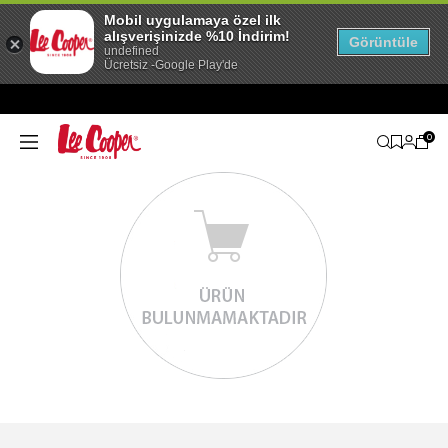
Mobil uygulamaya özel ilk
alışverişinizde %10 İndirim!
Görüntüle
undefined
Ücretsiz -Google Play'de
0