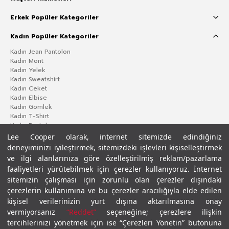
Erkek Popüler Kategoriler
Kadın Popüler Kategoriler
Kadın Jean Pantolon
Kadın Mont
Kadın Yelek
Kadın Sweatshirt
Kadın Ceket
Kadın Elbise
Kadın Gömlek
Kadın T-Shirt
Kadın Pantolon
Lee Cooper olarak, internet sitemizde edindiğiniz
deneyiminizi iyileştirmek, sitemizdeki işlevleri kişiselleştirmek
ve ilgi alanlarınıza göre özelleştirilmiş reklam/pazarlama
faaliyetleri yürütebilmek için çerezler kullanıyoruz. İnternet
sitemizin çalışması için zorunlu olan çerezler dışındaki
çerezlerin kullanımına ve bu çerezler aracılığıyla elde edilen
kişisel verilerinizin yurt dışına aktarılmasına onay
vermiyorsanız
“Reddet”
seçeneğine; çerezlere ilişkin
Gizlilik Politikası
Çerez Politikası
KVKK Aydınlatma Metni
Şartlar ve Koşullar
tercihlerinizi yönetmek için ise “Çerezleri Yönetin” butonuna
© 2026 Leecooper - Tüm Hakları Saklıdır.