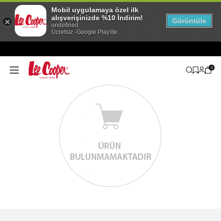
Mobil uygulamaya özel ilk
alışverişinizde %10 İndirim!
Görüntüle
undefined
Ücretsiz -Google Play'de
0