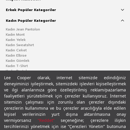
Erkek Popüler Kategoriler
Kadın Popüler Kategoriler
Kadın Jean Pantolon
Kadın Mont
Kadın Yelek
Kadın Sweatshirt
Kadın Ceket
Kadın Elbise
Kadın Gömlek
Kadın T-Shirt
Kadın Pantolon
Lee Cooper olarak, internet sitemizde edindiğiniz
deneyiminizi iyileştirmek, sitemizdeki işlevleri kişiselleştirmek
ve ilgi alanlarınıza göre özelleştirilmiş reklam/pazarlama
faaliyetleri yürütebilmek için çerezler kullanıyoruz. İnternet
sitemizin çalışması için zorunlu olan çerezler dışındaki
çerezlerin kullanımına ve bu çerezler aracılığıyla elde edilen
kişisel verilerinizin yurt dışına aktarılmasına onay
vermiyorsanız
“Reddet”
seçeneğine; çerezlere ilişkin
Gizlilik Politikası
Çerez Politikası
KVKK Aydınlatma Metni
Şartlar ve Koşullar
tercihlerinizi yönetmek için ise “Çerezleri Yönetin” butonuna
© 2026 Leecooper - Tüm Hakları Saklıdır.