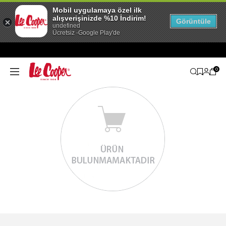
Mobil uygulamaya özel ilk
alışverişinizde %10 İndirim!
Görüntüle
undefined
Ücretsiz -Google Play'de
0