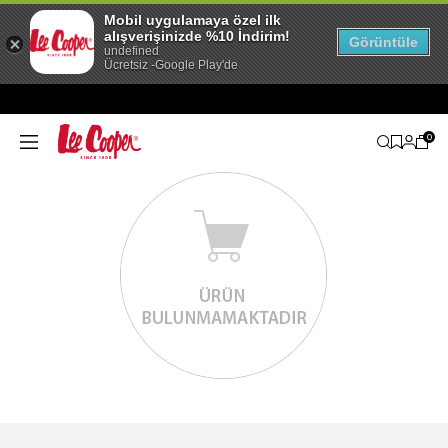
Mobil uygulamaya özel ilk
alışverişinizde %10 İndirim!
Görüntüle
undefined
Ücretsiz -Google Play'de
0