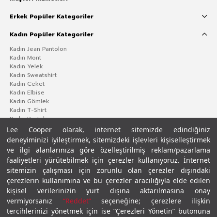
Erkek Popüler Kategoriler
Kadın Popüler Kategoriler
Kadın Jean Pantolon
Kadın Mont
Kadın Yelek
Kadın Sweatshirt
Kadın Ceket
Kadın Elbise
Kadın Gömlek
Kadın T-Shirt
Kadın Pantolon
Lee Cooper olarak, internet sitemizde edindiğiniz
deneyiminizi iyileştirmek, sitemizdeki işlevleri kişiselleştirmek
ve ilgi alanlarınıza göre özelleştirilmiş reklam/pazarlama
faaliyetleri yürütebilmek için çerezler kullanıyoruz. İnternet
sitemizin çalışması için zorunlu olan çerezler dışındaki
çerezlerin kullanımına ve bu çerezler aracılığıyla elde edilen
kişisel verilerinizin yurt dışına aktarılmasına onay
vermiyorsanız
“Reddet”
seçeneğine; çerezlere ilişkin
Gizlilik Politikası
Çerez Politikası
KVKK Aydınlatma Metni
Şartlar ve Koşullar
tercihlerinizi yönetmek için ise “Çerezleri Yönetin” butonuna
© 2026 Leecooper - Tüm Hakları Saklıdır.