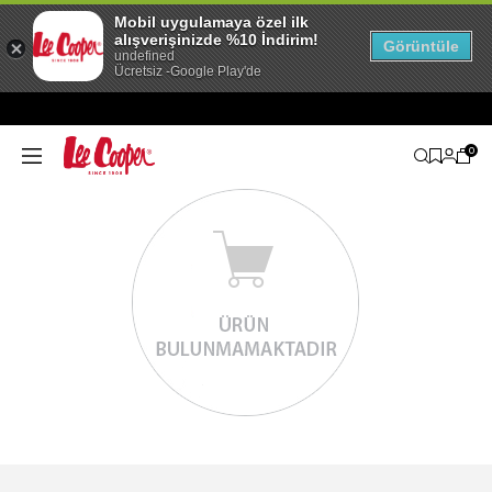
Mobil uygulamaya özel ilk
alışverişinizde %10 İndirim!
Görüntüle
undefined
Ücretsiz -Google Play'de
0