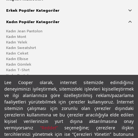
Erkek Popüler Kategoriler
Kadın Popüler Kategoriler
Kadın Jean Pantolon
Kadın Mont
Kadın Yelek
Kadın Sweatshirt
Kadın Ceket
Kadın Elbise
Kadın Gömlek
Kadın T-Shirt
Kadın Pantolon
Lee Cooper olarak, internet sitemizde edindiğiniz
deneyiminizi iyileştirmek, sitemizdeki işlevleri kişiselleştirmek
ve ilgi alanlarınıza göre özelleştirilmiş reklam/pazarlama
faaliyetleri yürütebilmek için çerezler kullanıyoruz. İnternet
sitemizin çalışması için zorunlu olan çerezler dışındaki
çerezlerin kullanımına ve bu çerezler aracılığıyla elde edilen
kişisel verilerinizin yurt dışına aktarılmasına onay
vermiyorsanız
“Reddet”
seçeneğine; çerezlere ilişkin
Gizlilik Politikası
Çerez Politikası
KVKK Aydınlatma Metni
Şartlar ve Koşullar
tercihlerinizi yönetmek için ise “Çerezleri Yönetin” butonuna
© 2026 Leecooper - Tüm Hakları Saklıdır.