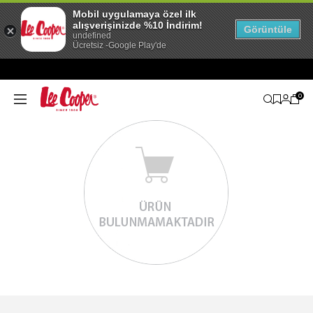
Mobil uygulamaya özel ilk
alışverişinizde %10 İndirim!
Görüntüle
undefined
Ücretsiz -Google Play'de
0