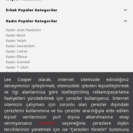
Erkek Popüler Kategoriler
Kadın Popüler Kategoriler
Kadın Jean Pantolon
Kadın Mont
Kadın Yelek
Kadın Sweatshirt
Kadın Ceket
Kadın Elbise
Kadın Gömlek
Kadın T-Shirt
Kadın Pantolon
Lee Cooper olarak, internet sitemizde edindiğiniz
deneyiminizi iyileştirmek, sitemizdeki işlevleri kişiselleştirmek
ve ilgi alanlarınıza göre özelleştirilmiş reklam/pazarlama
faaliyetleri yürütebilmek için çerezler kullanıyoruz. İnternet
sitemizin çalışması için zorunlu olan çerezler dışındaki
çerezlerin kullanımına ve bu çerezler aracılığıyla elde edilen
kişisel verilerinizin yurt dışına aktarılmasına onay
vermiyorsanız
“Reddet”
seçeneğine; çerezlere ilişkin
Gizlilik Politikası
Çerez Politikası
KVKK Aydınlatma Metni
Şartlar ve Koşullar
tercihlerinizi yönetmek için ise “Çerezleri Yönetin” butonuna
© 2026 Leecooper - Tüm Hakları Saklıdır.