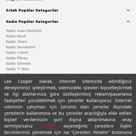
Erkek Popüler Kategoriler
Kadın Popüler Kategoriler
Kadın Jean Pantolon
Kadın Mont
Kadın Yelek
Kadın Sweatshirt
Kadın Ceket
Kadın Elbise
Kadın Gömlek
Kadın T-Shirt
Kadın Pantolon
Lee Cooper olarak, internet sitemizde edindiğiniz
deneyiminizi iyileştirmek, sitemizdeki işlevleri kişiselleştirmek
ve ilgi alanlarınıza göre özelleştirilmiş reklam/pazarlama
faaliyetleri yürütebilmek için çerezler kullanıyoruz. İnternet
sitemizin çalışması için zorunlu olan çerezler dışındaki
çerezlerin kullanımına ve bu çerezler aracılığıyla elde edilen
kişisel verilerinizin yurt dışına aktarılmasına onay
vermiyorsanız
“Reddet”
seçeneğine; çerezlere ilişkin
Gizlilik Politikası
Çerez Politikası
KVKK Aydınlatma Metni
Şartlar ve Koşullar
tercihlerinizi yönetmek için ise “Çerezleri Yönetin” butonuna
© 2026 Leecooper - Tüm Hakları Saklıdır.