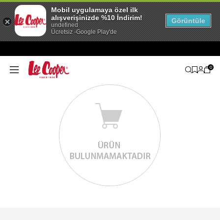
Mobil uygulamaya özel ilk
alışverişinizde %10 İndirim!
Görüntüle
undefined
Ücretsiz -Google Play'de
0