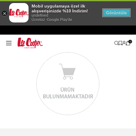
Mobil uygulamaya özel ilk
alışverişinizde %10 İndirim!
Görüntüle
undefined
Ücretsiz -Google Play'de
0