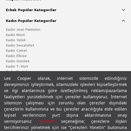
Erkek Popüler Kategoriler
Kadın Popüler Kategoriler
Kadın Jean Pantolon
Kadın Mont
Kadın Yelek
Kadın Sweatshirt
Kadın Ceket
Kadın Elbise
Kadın Gömlek
Kadın T-Shirt
Kadın Pantolon
Lee Cooper olarak, internet sitemizde edindiğiniz
deneyiminizi iyileştirmek, sitemizdeki işlevleri kişiselleştirmek
ve ilgi alanlarınıza göre özelleştirilmiş reklam/pazarlama
faaliyetleri yürütebilmek için çerezler kullanıyoruz. İnternet
sitemizin çalışması için zorunlu olan çerezler dışındaki
çerezlerin kullanımına ve bu çerezler aracılığıyla elde edilen
kişisel verilerinizin yurt dışına aktarılmasına onay
vermiyorsanız
“Reddet”
seçeneğine; çerezlere ilişkin
Gizlilik Politikası
Çerez Politikası
KVKK Aydınlatma Metni
Şartlar ve Koşullar
tercihlerinizi yönetmek için ise “Çerezleri Yönetin” butonuna
© 2026 Leecooper - Tüm Hakları Saklıdır.