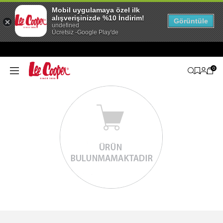
Mobil uygulamaya özel ilk
alışverişinizde %10 İndirim!
Görüntüle
undefined
Ücretsiz -Google Play'de
0