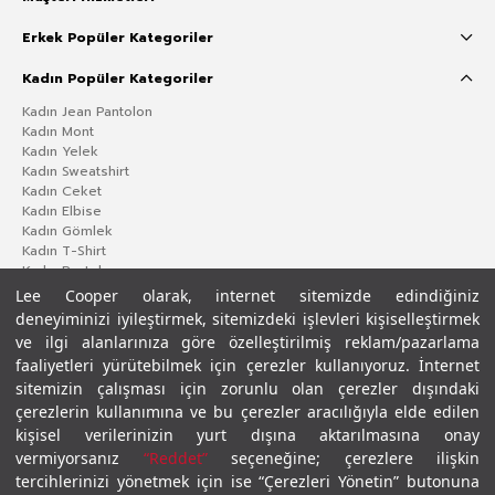
Erkek Popüler Kategoriler
Kadın Popüler Kategoriler
Kadın Jean Pantolon
Kadın Mont
Kadın Yelek
Kadın Sweatshirt
Kadın Ceket
Kadın Elbise
Kadın Gömlek
Kadın T-Shirt
Kadın Pantolon
Lee Cooper olarak, internet sitemizde edindiğiniz
deneyiminizi iyileştirmek, sitemizdeki işlevleri kişiselleştirmek
ve ilgi alanlarınıza göre özelleştirilmiş reklam/pazarlama
faaliyetleri yürütebilmek için çerezler kullanıyoruz. İnternet
sitemizin çalışması için zorunlu olan çerezler dışındaki
çerezlerin kullanımına ve bu çerezler aracılığıyla elde edilen
kişisel verilerinizin yurt dışına aktarılmasına onay
vermiyorsanız
“Reddet”
seçeneğine; çerezlere ilişkin
Gizlilik Politikası
Çerez Politikası
KVKK Aydınlatma Metni
Şartlar ve Koşullar
tercihlerinizi yönetmek için ise “Çerezleri Yönetin” butonuna
© 2026 Leecooper - Tüm Hakları Saklıdır.