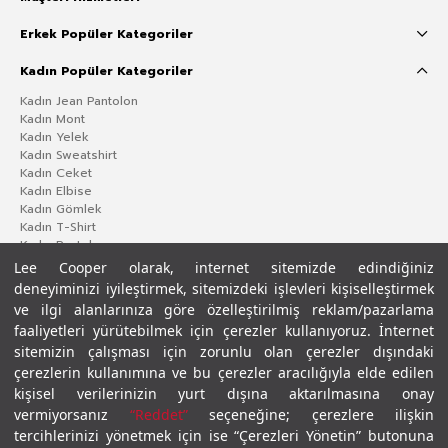
Erkek Popüler Kategoriler
Kadın Popüler Kategoriler
Kadın Jean Pantolon
Kadın Mont
Kadın Yelek
Kadın Sweatshirt
Kadın Ceket
Kadın Elbise
Kadın Gömlek
Kadın T-Shirt
Kadın Pantolon
Lee Cooper olarak, internet sitemizde edindiğiniz
deneyiminizi iyileştirmek, sitemizdeki işlevleri kişiselleştirmek
ve ilgi alanlarınıza göre özelleştirilmiş reklam/pazarlama
faaliyetleri yürütebilmek için çerezler kullanıyoruz. İnternet
sitemizin çalışması için zorunlu olan çerezler dışındaki
çerezlerin kullanımına ve bu çerezler aracılığıyla elde edilen
kişisel verilerinizin yurt dışına aktarılmasına onay
vermiyorsanız
“Reddet”
seçeneğine; çerezlere ilişkin
Gizlilik Politikası
Çerez Politikası
KVKK Aydınlatma Metni
Şartlar ve Koşullar
tercihlerinizi yönetmek için ise “Çerezleri Yönetin” butonuna
© 2026 Leecooper - Tüm Hakları Saklıdır.