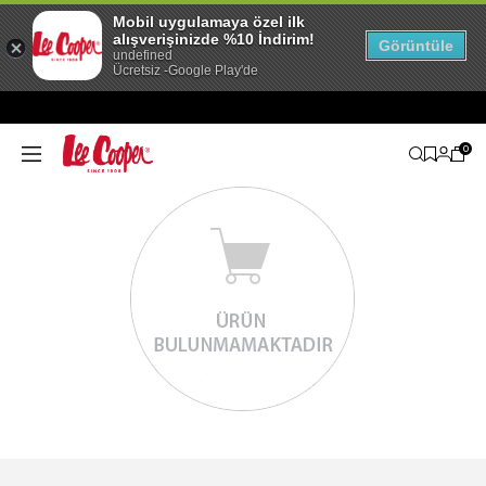
Mobil uygulamaya özel ilk
alışverişinizde %10 İndirim!
Görüntüle
undefined
Ücretsiz -Google Play'de
0