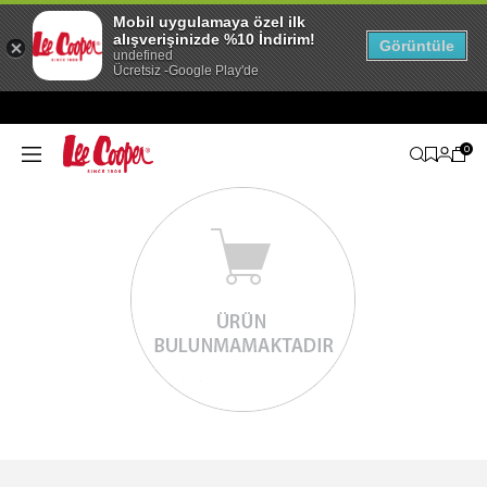
Mobil uygulamaya özel ilk
alışverişinizde %10 İndirim!
Görüntüle
undefined
Ücretsiz -Google Play'de
0