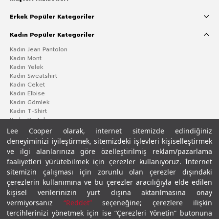
Erkek Popüler Kategoriler
Kadın Popüler Kategoriler
Kadın Jean Pantolon
Kadın Mont
Kadın Yelek
Kadın Sweatshirt
Kadın Ceket
Kadın Elbise
Kadın Gömlek
Kadın T-Shirt
Kadın Pantolon
Lee Cooper olarak, internet sitemizde edindiğiniz
deneyiminizi iyileştirmek, sitemizdeki işlevleri kişiselleştirmek
ve ilgi alanlarınıza göre özelleştirilmiş reklam/pazarlama
faaliyetleri yürütebilmek için çerezler kullanıyoruz. İnternet
sitemizin çalışması için zorunlu olan çerezler dışındaki
çerezlerin kullanımına ve bu çerezler aracılığıyla elde edilen
kişisel verilerinizin yurt dışına aktarılmasına onay
vermiyorsanız
“Reddet”
seçeneğine; çerezlere ilişkin
Gizlilik Politikası
Çerez Politikası
KVKK Aydınlatma Metni
Şartlar ve Koşullar
tercihlerinizi yönetmek için ise “Çerezleri Yönetin” butonuna
© 2026 Leecooper - Tüm Hakları Saklıdır.