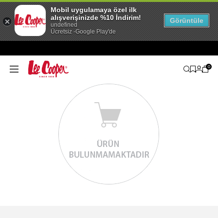
Mobil uygulamaya özel ilk
alışverişinizde %10 İndirim!
Görüntüle
undefined
Ücretsiz -Google Play'de
0