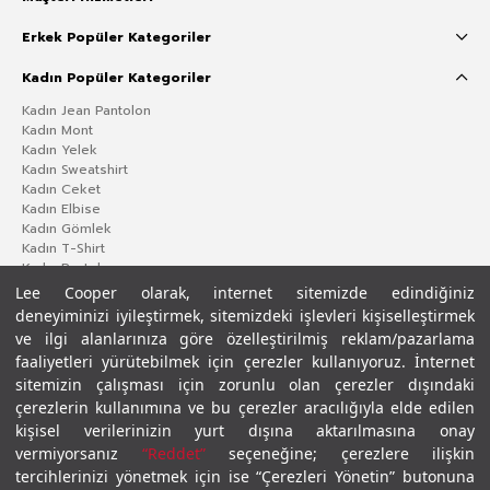
Erkek Popüler Kategoriler
Kadın Popüler Kategoriler
Kadın Jean Pantolon
Kadın Mont
Kadın Yelek
Kadın Sweatshirt
Kadın Ceket
Kadın Elbise
Kadın Gömlek
Kadın T-Shirt
Kadın Pantolon
Lee Cooper olarak, internet sitemizde edindiğiniz
deneyiminizi iyileştirmek, sitemizdeki işlevleri kişiselleştirmek
ve ilgi alanlarınıza göre özelleştirilmiş reklam/pazarlama
faaliyetleri yürütebilmek için çerezler kullanıyoruz. İnternet
sitemizin çalışması için zorunlu olan çerezler dışındaki
çerezlerin kullanımına ve bu çerezler aracılığıyla elde edilen
kişisel verilerinizin yurt dışına aktarılmasına onay
vermiyorsanız
“Reddet”
seçeneğine; çerezlere ilişkin
Gizlilik Politikası
Çerez Politikası
KVKK Aydınlatma Metni
Şartlar ve Koşullar
tercihlerinizi yönetmek için ise “Çerezleri Yönetin” butonuna
© 2026 Leecooper - Tüm Hakları Saklıdır.