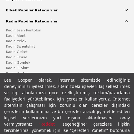
Erkek Popüler Kategoriler
Kadın Popüler Kategoriler
Kadın Jean Pantolon
Kadın Mont
Kadın Yelek
Kadın Sweatshirt
Kadın Ceket
Kadın Elbise
Kadın Gömlek
Kadın T-Shirt
Kadın Pantolon
Lee Cooper olarak, internet sitemizde edindiğiniz
deneyiminizi iyileştirmek, sitemizdeki işlevleri kişiselleştirmek
ve ilgi alanlarınıza göre özelleştirilmiş reklam/pazarlama
faaliyetleri yürütebilmek için çerezler kullanıyoruz. İnternet
sitemizin çalışması için zorunlu olan çerezler dışındaki
çerezlerin kullanımına ve bu çerezler aracılığıyla elde edilen
kişisel verilerinizin yurt dışına aktarılmasına onay
vermiyorsanız
“Reddet”
seçeneğine; çerezlere ilişkin
Gizlilik Politikası
Çerez Politikası
KVKK Aydınlatma Metni
Şartlar ve Koşullar
tercihlerinizi yönetmek için ise “Çerezleri Yönetin” butonuna
© 2026 Leecooper - Tüm Hakları Saklıdır.