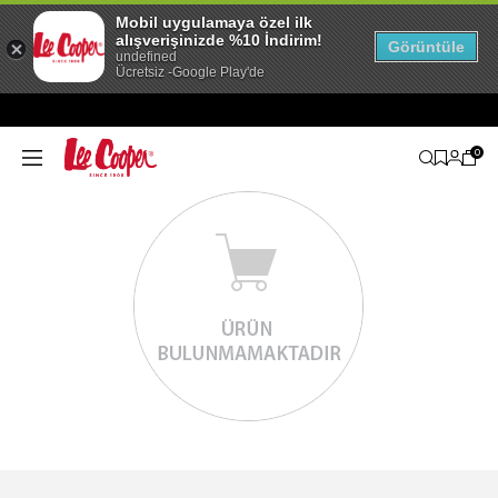
Mobil uygulamaya özel ilk
alışverişinizde %10 İndirim!
Görüntüle
undefined
Ücretsiz -Google Play'de
0