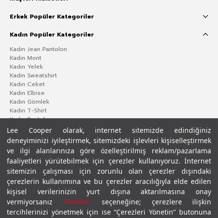
Erkek Popüler Kategoriler
Kadın Popüler Kategoriler
Kadın Jean Pantolon
Kadın Mont
Kadın Yelek
Kadın Sweatshirt
Kadın Ceket
Kadın Elbise
Kadın Gömlek
Kadın T-Shirt
Kadın Pantolon
Lee Cooper olarak, internet sitemizde edindiğiniz
deneyiminizi iyileştirmek, sitemizdeki işlevleri kişiselleştirmek
ve ilgi alanlarınıza göre özelleştirilmiş reklam/pazarlama
faaliyetleri yürütebilmek için çerezler kullanıyoruz. İnternet
sitemizin çalışması için zorunlu olan çerezler dışındaki
çerezlerin kullanımına ve bu çerezler aracılığıyla elde edilen
kişisel verilerinizin yurt dışına aktarılmasına onay
vermiyorsanız
“Reddet”
seçeneğine; çerezlere ilişkin
Gizlilik Politikası
Çerez Politikası
KVKK Aydınlatma Metni
Şartlar ve Koşullar
tercihlerinizi yönetmek için ise “Çerezleri Yönetin” butonuna
© 2026 Leecooper - Tüm Hakları Saklıdır.