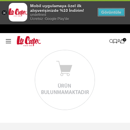
Mobil uygulamaya özel ilk
alışverişinizde %10 İndirim!
Görüntüle
undefined
Ücretsiz -Google Play'de
0