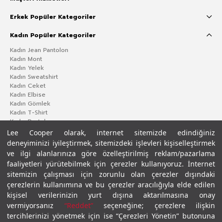
Erkek Popüler Kategoriler
Kadın Popüler Kategoriler
Kadın Jean Pantolon
Kadın Mont
Kadın Yelek
Kadın Sweatshirt
Kadın Ceket
Kadın Elbise
Kadın Gömlek
Kadın T-Shirt
Kadın Pantolon
Lee Cooper olarak, internet sitemizde edindiğiniz
deneyiminizi iyileştirmek, sitemizdeki işlevleri kişiselleştirmek
ve ilgi alanlarınıza göre özelleştirilmiş reklam/pazarlama
faaliyetleri yürütebilmek için çerezler kullanıyoruz. İnternet
sitemizin çalışması için zorunlu olan çerezler dışındaki
çerezlerin kullanımına ve bu çerezler aracılığıyla elde edilen
kişisel verilerinizin yurt dışına aktarılmasına onay
vermiyorsanız
“Reddet”
seçeneğine; çerezlere ilişkin
Gizlilik Politikası
Çerez Politikası
KVKK Aydınlatma Metni
Şartlar ve Koşullar
tercihlerinizi yönetmek için ise “Çerezleri Yönetin” butonuna
© 2026 Leecooper - Tüm Hakları Saklıdır.