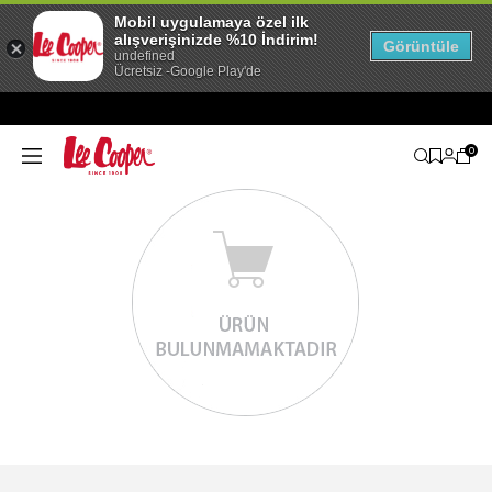
Mobil uygulamaya özel ilk
alışverişinizde %10 İndirim!
Görüntüle
undefined
Ücretsiz -Google Play'de
0