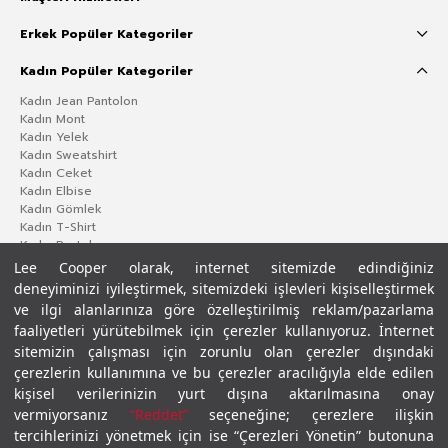
Erkek Popüler Kategoriler
Kadın Popüler Kategoriler
Kadın Jean Pantolon
Kadın Mont
Kadın Yelek
Kadın Sweatshirt
Kadın Ceket
Kadın Elbise
Kadın Gömlek
Kadın T-Shirt
Kadın Pantolon
Lee Cooper olarak, internet sitemizde edindiğiniz
deneyiminizi iyileştirmek, sitemizdeki işlevleri kişiselleştirmek
ve ilgi alanlarınıza göre özelleştirilmiş reklam/pazarlama
faaliyetleri yürütebilmek için çerezler kullanıyoruz. İnternet
sitemizin çalışması için zorunlu olan çerezler dışındaki
çerezlerin kullanımına ve bu çerezler aracılığıyla elde edilen
kişisel verilerinizin yurt dışına aktarılmasına onay
vermiyorsanız
“Reddet”
seçeneğine; çerezlere ilişkin
Gizlilik Politikası
Çerez Politikası
KVKK Aydınlatma Metni
Şartlar ve Koşullar
tercihlerinizi yönetmek için ise “Çerezleri Yönetin” butonuna
© 2026 Leecooper - Tüm Hakları Saklıdır.