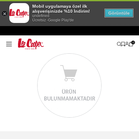
Mobil uygulamaya özel ilk
alışverişinizde %10 İndirim!
Görüntüle
undefined
Ücretsiz -Google Play'de
0