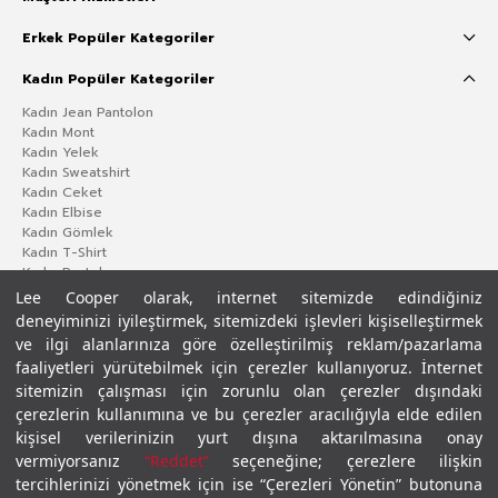
Erkek Popüler Kategoriler
Kadın Popüler Kategoriler
Kadın Jean Pantolon
Kadın Mont
Kadın Yelek
Kadın Sweatshirt
Kadın Ceket
Kadın Elbise
Kadın Gömlek
Kadın T-Shirt
Kadın Pantolon
Lee Cooper olarak, internet sitemizde edindiğiniz
deneyiminizi iyileştirmek, sitemizdeki işlevleri kişiselleştirmek
ve ilgi alanlarınıza göre özelleştirilmiş reklam/pazarlama
faaliyetleri yürütebilmek için çerezler kullanıyoruz. İnternet
sitemizin çalışması için zorunlu olan çerezler dışındaki
çerezlerin kullanımına ve bu çerezler aracılığıyla elde edilen
kişisel verilerinizin yurt dışına aktarılmasına onay
vermiyorsanız
“Reddet”
seçeneğine; çerezlere ilişkin
Gizlilik Politikası
Çerez Politikası
KVKK Aydınlatma Metni
Şartlar ve Koşullar
tercihlerinizi yönetmek için ise “Çerezleri Yönetin” butonuna
© 2026 Leecooper - Tüm Hakları Saklıdır.