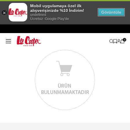
Mobil uygulamaya özel ilk
alışverişinizde %10 İndirim!
Görüntüle
undefined
Ücretsiz -Google Play'de
0