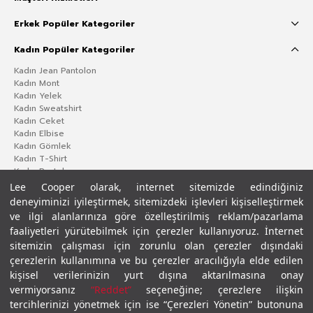
Erkek Popüler Kategoriler
Kadın Popüler Kategoriler
Kadın Jean Pantolon
Kadın Mont
Kadın Yelek
Kadın Sweatshirt
Kadın Ceket
Kadın Elbise
Kadın Gömlek
Kadın T-Shirt
Kadın Pantolon
Lee Cooper olarak, internet sitemizde edindiğiniz
deneyiminizi iyileştirmek, sitemizdeki işlevleri kişiselleştirmek
ve ilgi alanlarınıza göre özelleştirilmiş reklam/pazarlama
faaliyetleri yürütebilmek için çerezler kullanıyoruz. İnternet
sitemizin çalışması için zorunlu olan çerezler dışındaki
çerezlerin kullanımına ve bu çerezler aracılığıyla elde edilen
kişisel verilerinizin yurt dışına aktarılmasına onay
vermiyorsanız
“Reddet”
seçeneğine; çerezlere ilişkin
Gizlilik Politikası
Çerez Politikası
KVKK Aydınlatma Metni
Şartlar ve Koşullar
tercihlerinizi yönetmek için ise “Çerezleri Yönetin” butonuna
© 2026 Leecooper - Tüm Hakları Saklıdır.